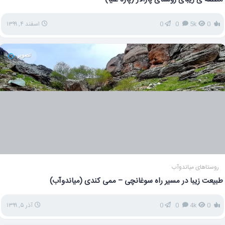
0
5k
0
0
اسفند ۴, ۱۳۹۹
تصویر
روستاهای میاندوآب
طبیعت زیبا در مسیر راه سوغانچی – ممی کندی (میاندوآب)
0
4k
0
0
آذر ۵, ۱۳۹۹