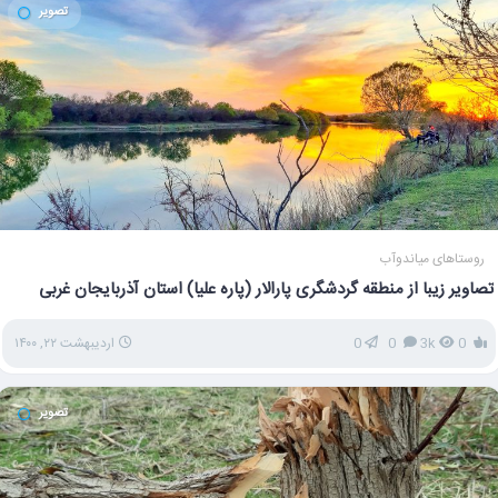
تصویر
روستاهای میاندوآب
تصاویر زیبا از منطقه گردشگری پارالار (پاره علیا) استان آذربایجان غربی
0
3k
0
0
اردیبهشت ۲۲, ۱۴۰۰
تصویر