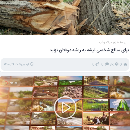
روستاهای میاندوآب
برای منافع شخصی تیشه به ریشه درختان نزنید
0
3k
0
0
اردیبهشت ۱۹, ۱۴۰۰
ویدیو