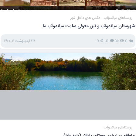
روستاهای میاندوآب
عکس های داخل شهر
شهرستان میاندوآب و تیزر معرفی سایت میاندوآب ما
0
3k
0
0
اردیبهشت ۱۱, ۱۴۰۰
تصویر
روستاهای میاندوآب
منطقه ی زیبای روستای پارالار (پاره علیا)