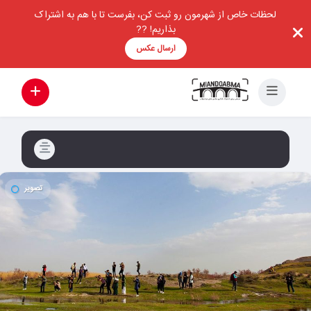
لحظات خاص از شهرمون رو ثبت کن، بفرست تا با هم به اشتراک
بذاریم! ??
ارسال عکس
تصویر