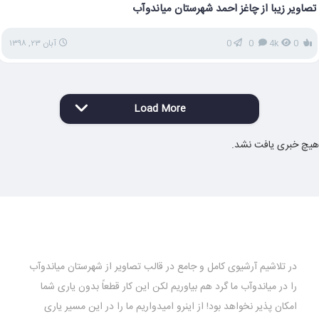
تصاویر زیبا از چاغز احمد شهرستان میاندوآب
0
4k
0
0
آبان ۲۳, ۱۳۹۸
Load More
هیچ خبری یافت نشد.
در تلاشیم آرشیوی کامل و جامع در قالب تصاویر از شهرستان میاندوآب
را در میاندوآب ما گرد هم بیاوریم لکن این کار قطعاً بدون یاری شما
امکان پذیر نخواهد بود! از اینرو امیدواریم ما را در این مسیر یاری