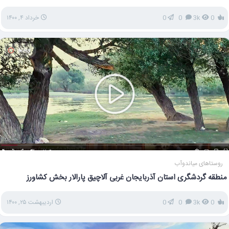
0
3k
0
0
خرداد ۴, ۱۴۰۰
ویدیو
روستاهای میاندوآب
منطقه گردشگری استان آذربایجان غربی آلاچیق پارالار بخش کشاورز
0
3k
0
0
اردیبهشت ۲۵, ۱۴۰۰