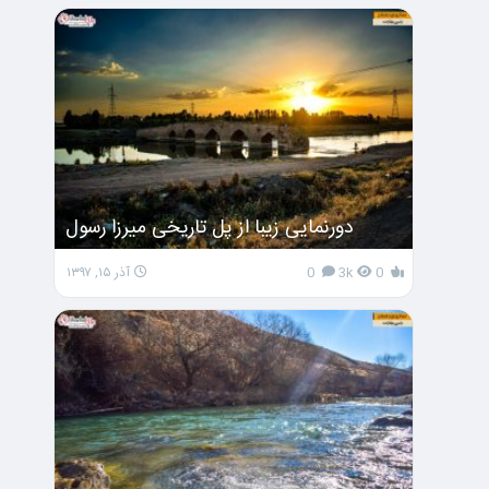
دورنمایی زیبا از پل تاریخی میرزا رسول
0
3k
0
آذر ۱۵, ۱۳۹۷