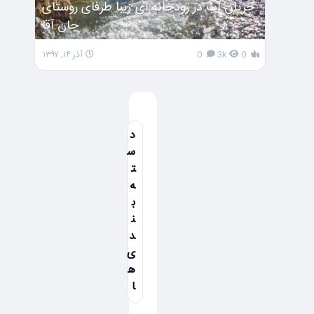
جریان آب در رودخانه ای زیبا طرفای روستای
جان آقا
0
3k
0
آذر ۱۴, ۱۳۹۷
د
س
ت
ه
ب
ن
د
ی
ه
ا