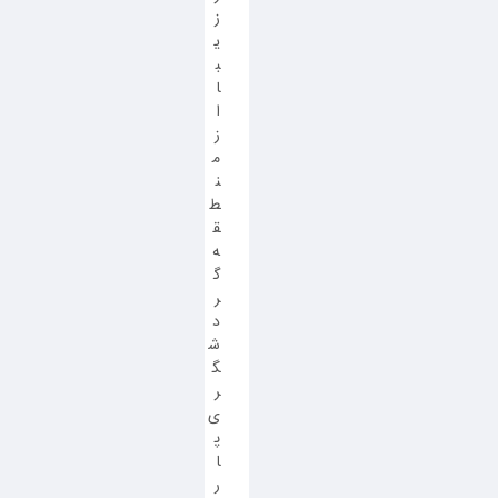
ز
ی
ب
ا
ا
ز
م
ن
ط
ق
ه
گ
ر
د
ش
گ
ر
ی
پ
ا
ر