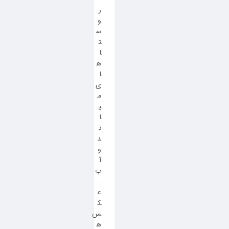
ر
و
س
ت
ا
ه
ا
ی
م
ی
ا
ن
د
و
آ
ب
ع
ک
س
ه