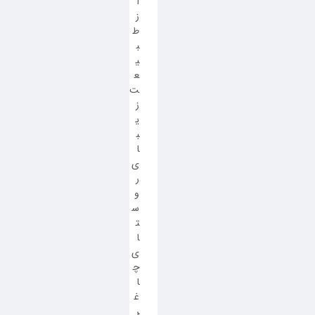
ا
ز
ط
ب
ی
ع
ت
ز
ی
ب
ا
ی
ر
و
س
ت
ا
ی
چ
ا
غ
ر