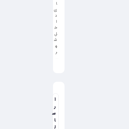
ا
ی
د
ا
خ
ل
ش
ه
ر
ا
ر
س
ا
ل