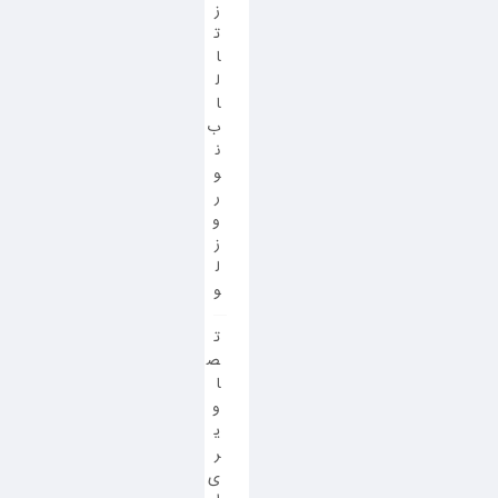
ز
ت
ا
ل
ا
ب
ن
و
ر
و
ز
ل
و
ت
ص
ا
و
ی
ر
ی