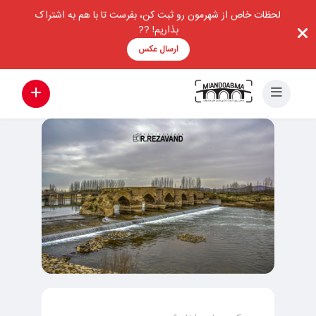
لحظات خاص از شهرمون رو ثبت کن، بفرست تا با هم به اشتراک
بذاریم! ??
ارسال عکس