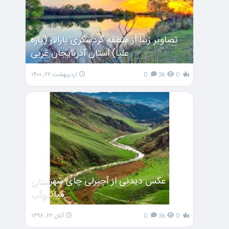
تصاویر زیبا از منطقه گردشگری پارالار (پاره
علیا) استان آذربایجان غربی
0
3k
0
اردیبهشت ۲۲, ۱۴۰۰
عکس دیدنی از آجیرلی چای شهرستان
میاندوآب
0
3k
0
آبان ۲۲, ۱۳۹۸