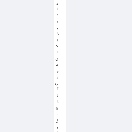
ن
آ
ذ
ر
ب
ا
ی
ج
ا
ن
غ
ر
ب
ی
آ
ل
ا
چ
ی
ق
پ