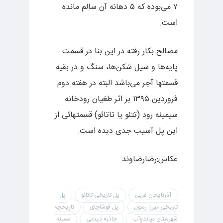
۷ می‌بوده که ۵ دهانه آن سالم مانده
است.
مصالح بکار رفته در این بنا در قسمت
پایه‌ها و سیل شکن‌ها، سنگ و در بقیه
قسمتها آجر می‌باشد البته در هفته دوم
فروردین ۱۳۹۵ بر اثر طغیان رودخانه
سیمینه رود (تتئو یا تاتائو) قسمتهائی از
این پل آسیب جدی دیده است.
عکاس:رضارضاوند
آذربایجان غربی
پل تاریخی تاتائو
پل
تاریخی میرزا رسول
پل قوشاچای
تاریخچه
شهرستان میاندوآب
جاذبه دیدنی
سمینه