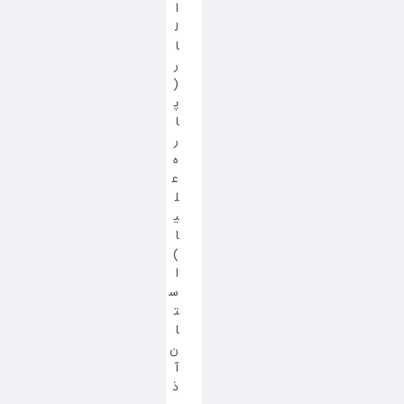
ا
ل
ا
ر
(
پ
ا
ر
ه
ع
ل
ی
ا
)
ا
س
ت
ا
ن
آ
ذ