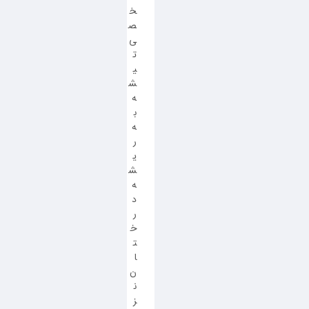
خ
ص
ی
ت
ی
ش
ه
ب
ه
ر
ی
ش
ه
د
ر
خ
ت
ا
ن
ن
ز