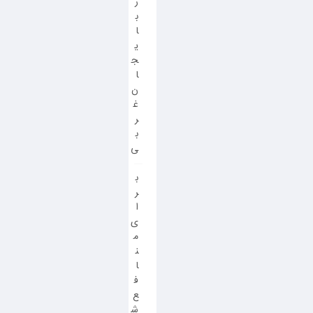
ر
ب
ا
ی
ج
ا
ن
غ
ر
ب
ی
ب
ر
ا
ی
م
ن
ا
ف
ع
ش