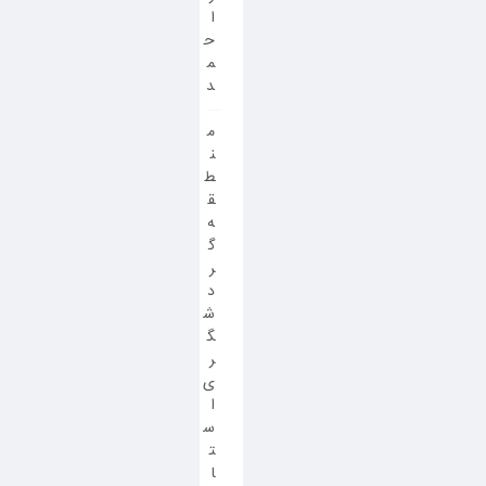
ا
ح
م
د
م
ن
ط
ق
ه
گ
ر
د
ش
گ
ر
ی
ا
س
ت
ا