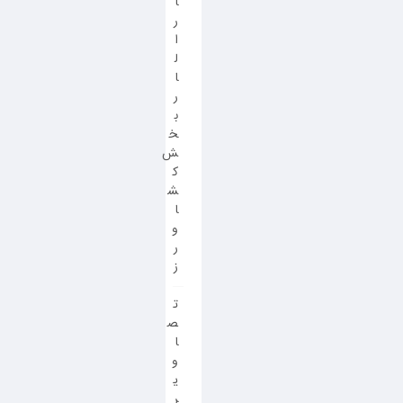
ا
ر
ا
ل
ا
ر
ب
خ
ش
ک
ش
ا
و
ر
ز
ت
ص
ا
و
ی
ر