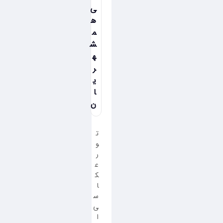
ی
ه
م
ش
ه
ر
ی
ا
ن
ت
و
ر
ع
ک
ا
س
ی
ا