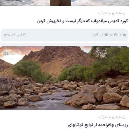
روستاهای میاندوآب
کوره قدیمی میاندوآب که دیگر نیست و تخریبش کردن
0
3k
0
0
آبان ۲۸, ۱۳۹۷
تصویر
روستاهای میاندوآب
روستای چاغراحمد از توابع قوشاچای