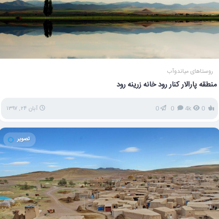
روستاهای میاندوآب
منطقه پارالار کنار رود خانه زرینه رود
0
4k
0
0
آبان ۲۴, ۱۳۹۷
تصویر