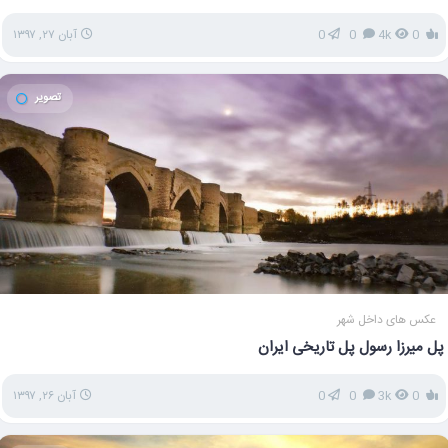
0
4k
0
0
آبان ۲۷, ۱۳۹۷
تصویر
عکس های داخل شهر
پل میرزا رسول پل تاریخی ایران
0
3k
0
0
آبان ۲۶, ۱۳۹۷