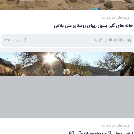
روستاهای میاندوآب
خانه های گلی بسیار زیبای روستای علی بلاغی
0
4k
0
0
آبان ۲۲, ۱۳۹۷
تصویر
روستاهای میاندوآب
لباس محلی آذربایجان-میاندوآب 97