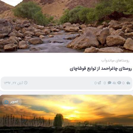
روستاهای میاندوآب
روستای چاغراحمد از توابع قوشاچای
0
4k
0
0
آبان ۲۷, ۱۳۹۷
تصویر