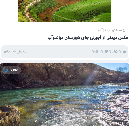
روستاهای میاندوآب
عکس دیدنی از آجیرلی چای شهرستان میاندوآب
0
3k
0
0
آبان ۲۲, ۱۳۹۸
تصویر