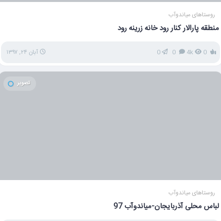
روستاهای میاندوآب
منطقه پارالار کنار رود خانه زرینه رود
0
4k
0
0
آبان ۲۴, ۱۳۹۷
تصویر
روستاهای میاندوآب
لباس محلی آذربایجان-میاندوآب 97