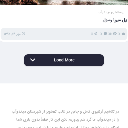
روستاهای میاندوآب
پل میرزا رسول
0
3k
0
0
مهر ۲۸, ۱۳۹۷
Load More
در تلاشیم آرشیوی کامل و جامع در قالب تصاویر از شهرستان میاندوآب
را در میاندوآب ما گرد هم بیاوریم لکن این کار قطعاً بدون یاری شما
امکان پذیر نخواهد بود! از اینرو امیدواریم ما را در این مسیر یاری