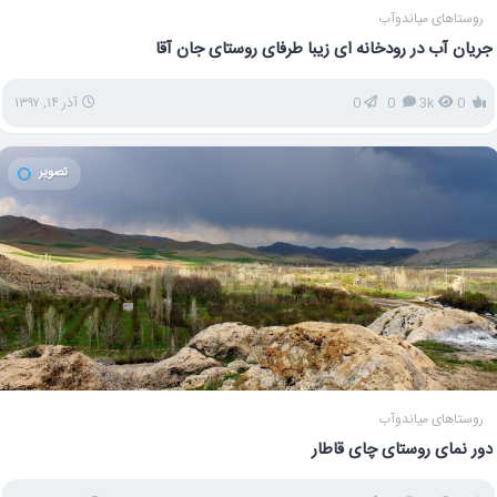
روستاهای میاندوآب
جریان آب در رودخانه ای زیبا طرفای روستای جان آقا
0
3k
0
0
آذر ۱۴, ۱۳۹۷
تصویر
روستاهای میاندوآب
دور نمای روستای چای قاطار