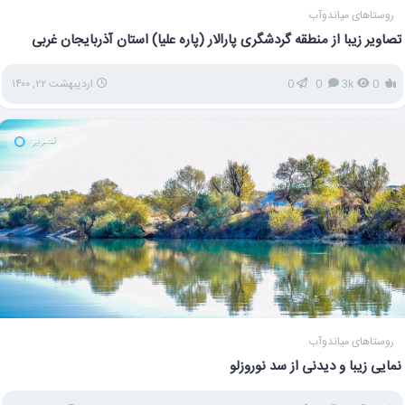
روستاهای میاندوآب
تصاویر زیبا از منطقه گردشگری پارالار (پاره علیا) استان آذربایجان غربی
0
3k
0
0
اردیبهشت ۲۲, ۱۴۰۰
تصویر
روستاهای میاندوآب
نمایی زیبا و دیدنی از سد نوروزلو