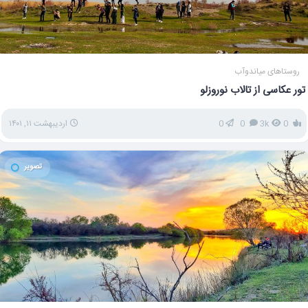
روستاهای میاندوآب
تور عکاسی از تالاب نوروزلو
0
3k
0
0
اردیبهشت ۱۱, ۱۴۰۱
تصویر