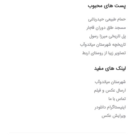
پست های محبوب
حمام طبیعی حیدرباغی
مسجد طاق دوران قاجار
پل تاریخی میرزا رسول
تاریخچه شهرستان میاندوآب
تصاویر زیبا از روستای اربط
لینک های مفید
شهرستان میاندوآب
ارسال عکس و فیلم
تماس با ما
اینیستاگرام دانلودر
ویرایش عکس