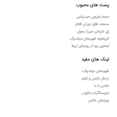
پست های محبوب
حمام طبیعی حیدرباغی
مسجد طاق دوران قاجار
پل تاریخی میرزا رسول
تاریخچه شهرستان میاندوآب
تصاویر زیبا از روستای اربط
لینک های مفید
شهرستان میاندوآب
ارسال عکس و فیلم
تماس با ما
اینیستاگرام دانلودر
ویرایش عکس