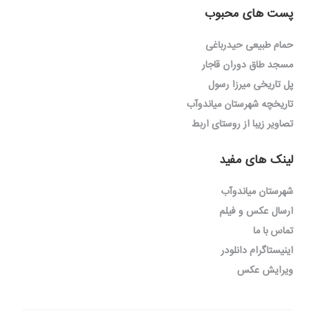
پست های محبوب
حمام طبیعی حیدرباغی
مسجد طاق دوران قاجار
پل تاریخی میرزا رسول
تاریخچه شهرستان میاندوآب
تصاویر زیبا از روستای اربط
لینک های مفید
شهرستان میاندوآب
ارسال عکس و فیلم
تماس با ما
اینیستاگرام دانلودر
ویرایش عکس