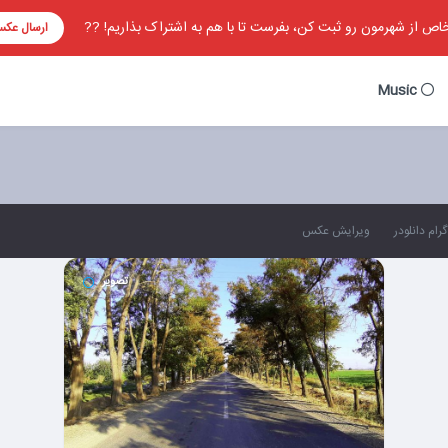
ص از شهرمون رو ثبت کن، بفرست تا با هم به اشتراک بذاریم! ??
ارسال عک
Music
رام دانلودر
ویرایش عکس
تصویر