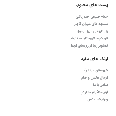
پست های محبوب
حمام طبیعی حیدرباغی
مسجد طاق دوران قاجار
پل تاریخی میرزا رسول
تاریخچه شهرستان میاندوآب
تصاویر زیبا از روستای اربط
لینک های مفید
شهرستان میاندوآب
ارسال عکس و فیلم
تماس با ما
اینیستاگرام دانلودر
ویرایش عکس