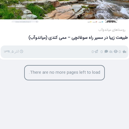
روستاهای میاندوآب
طبیعت زیبا در مسیر راه سوغانچی – ممی کندی (میاندوآب)
0
4k
0
0
آذر ۵, ۱۳۹۹
There are no more pages left to load.