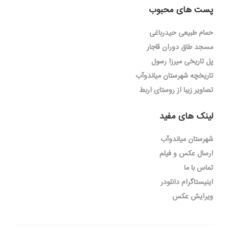
پست های محبوب
حمام طبیعی حیدرباغی
مسجد طاق دوران قاجار
پل تاریخی میرزا رسول
تاریخچه شهرستان میاندوآب
تصاویر زیبا از روستای اربط
لینک های مفید
شهرستان میاندوآب
ارسال عکس و فیلم
تماس با ما
اینیستاگرام دانلودر
ویرایش عکس