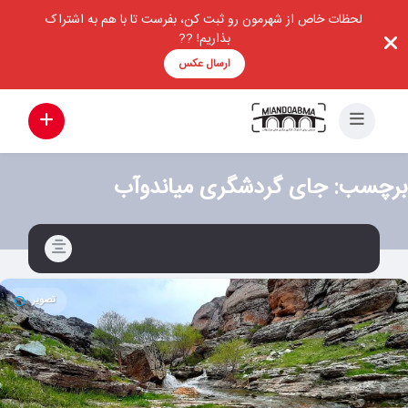
لحظات خاص از شهرمون رو ثبت کن، بفرست تا با هم به اشتراک
بذاریم! ??
ارسال عکس
برچسب:
جای گردشگری میاندوآب
تصویر