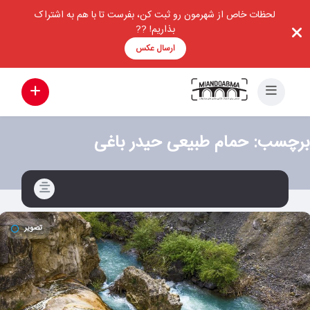
لحظات خاص از شهرمون رو ثبت کن، بفرست تا با هم به اشتراک
بذاریم! ??
ارسال عکس
برچسب:
حمام طبیعی حیدر باغی
تصویر