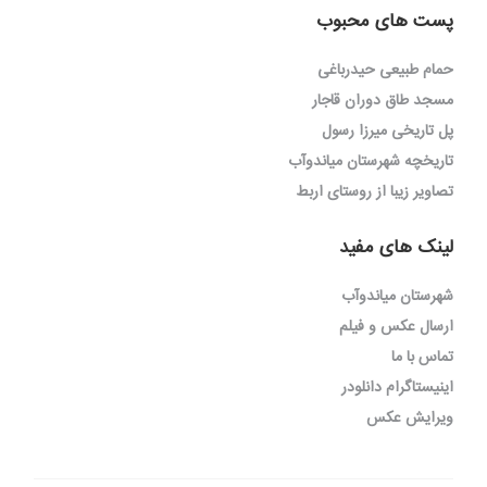
پست های محبوب
حمام طبیعی حیدرباغی
مسجد طاق دوران قاجار
پل تاریخی میرزا رسول
تاریخچه شهرستان میاندوآب
تصاویر زیبا از روستای اربط
لینک های مفید
شهرستان میاندوآب
ارسال عکس و فیلم
تماس با ما
اینیستاگرام دانلودر
ویرایش عکس