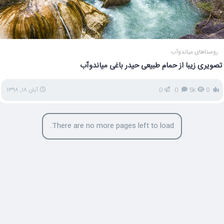
روستاهای میاندوآب
تصویری زیبا از حمام طبیعی حیدر باغی میاندوآب
0
5k
0
0
آبان ۱۸, ۱۳۹۸
There are no more pages left to load.