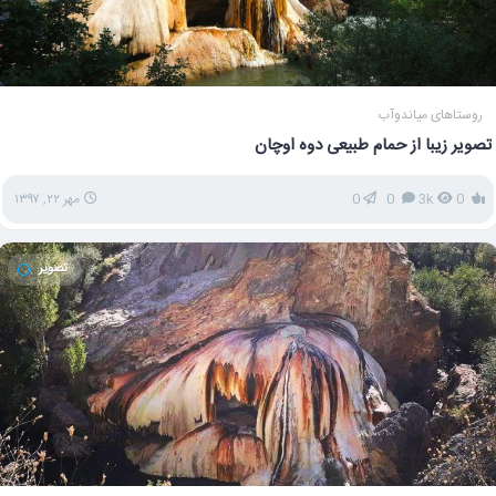
روستاهای میاندوآب
تصویر زیبا از حمام طبیعی دوه اوچان
0
3k
0
0
مهر ۲۲, ۱۳۹۷
تصویر