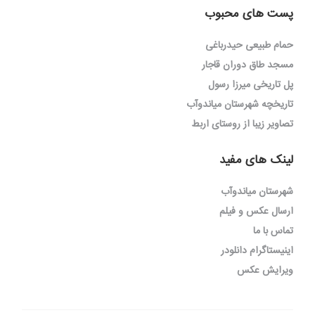
پست های محبوب
حمام طبیعی حیدرباغی
مسجد طاق دوران قاجار
پل تاریخی میرزا رسول
تاریخچه شهرستان میاندوآب
تصاویر زیبا از روستای اربط
لینک های مفید
شهرستان میاندوآب
ارسال عکس و فیلم
تماس با ما
اینیستاگرام دانلودر
ویرایش عکس