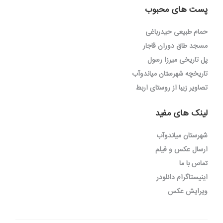
پست های محبوب
حمام طبیعی حیدرباغی
مسجد طاق دوران قاجار
پل تاریخی میرزا رسول
تاریخچه شهرستان میاندوآب
تصاویر زیبا از روستای اربط
لینک های مفید
شهرستان میاندوآب
ارسال عکس و فیلم
تماس با ما
اینیستاگرام دانلودر
ویرایش عکس