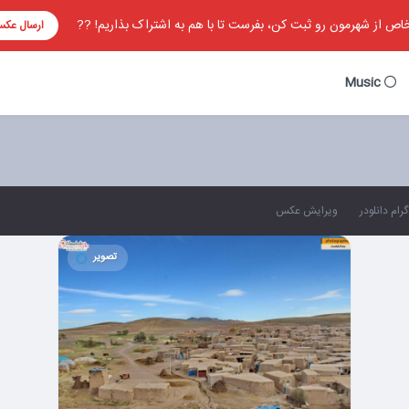
ص از شهرمون رو ثبت کن، بفرست تا با هم به اشتراک بذاریم! ??
ارسال عک
Music
رام دانلودر
ویرایش عکس
تصویر