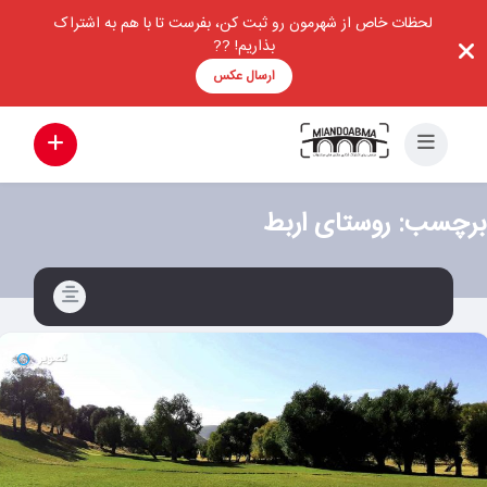
لحظات خاص از شهرمون رو ثبت کن، بفرست تا با هم به اشتراک
بذاریم! ??
ارسال عکس
برچسب:
روستای اربط
تصویر