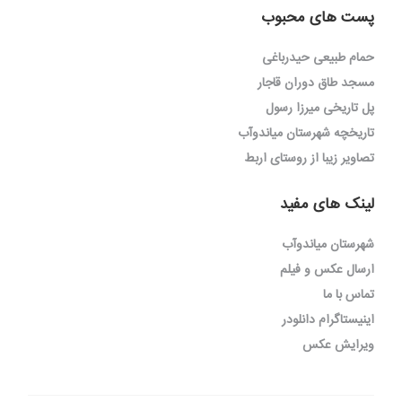
پست های محبوب
حمام طبیعی حیدرباغی
مسجد طاق دوران قاجار
پل تاریخی میرزا رسول
تاریخچه شهرستان میاندوآب
تصاویر زیبا از روستای اربط
لینک های مفید
شهرستان میاندوآب
ارسال عکس و فیلم
تماس با ما
اینیستاگرام دانلودر
ویرایش عکس