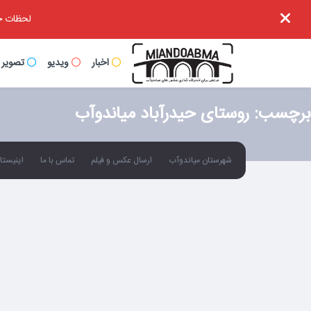
لحظات خا
اخبار
ویدیو
تصویر
برچسب:
روستای حیدرآباد میاندوآب
شهرستان میاندوآب
ارسال عکس و فیلم
تماس با ما
اینیستاگ