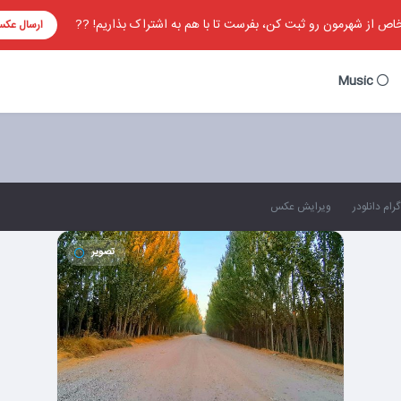
ص از شهرمون رو ثبت کن، بفرست تا با هم به اشتراک بذاریم! ??
ارسال عک
Music
رام دانلودر
ویرایش عکس
تصویر