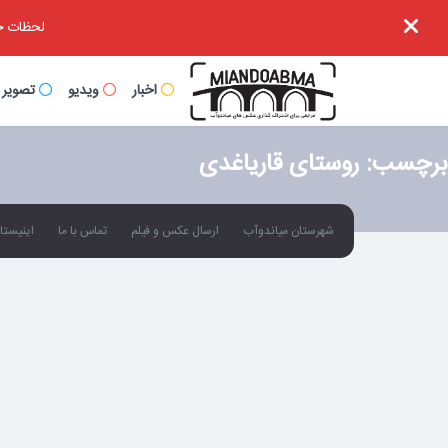
لحظات خا
اخبار
ویدیو
تصویر
برچسب:
روستای قاریاغدی
شهرستان میاندوآب
ارسال عکس و فیلم
تماس با ما
اینیستاگ