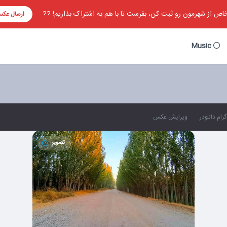
ص از شهرمون رو ثبت کن، بفرست تا با هم به اشتراک بذاریم! ??
ارسال عک
Music
رام دانلودر
ویرایش عکس
تصویر