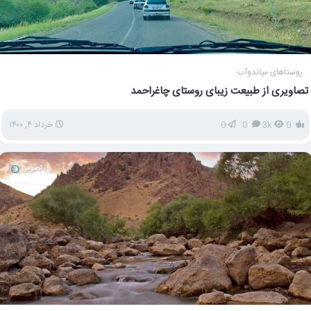
روستاهای میاندوآب
تصاویری از طبیعت زیبای روستای چاغراحمد
0
3k
0
0
خرداد ۴, ۱۴۰۰
تصویر