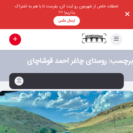
لحظات خاص از شهرمون رو ثبت کن، بفرست تا با هم به اشتراک
بذاریم! ??
ارسال عکس
برچسب:
روستای چاغر احمد قوشاچای
تصویر