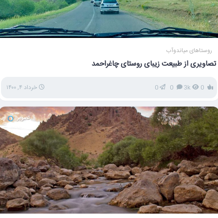
روستاهای میاندوآب
تصاویری از طبیعت زیبای روستای چاغراحمد
0
3k
0
0
خرداد ۴, ۱۴۰۰
تصویر