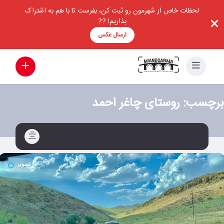
لحظات خاص از شهرمون رو ثبت کن، بفرست تا با هم به اشتراک
بذاریم! ??
ارسال عکس
برچسب:
روستای چاغر احمد
تصویر