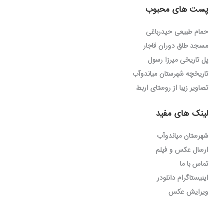
پست های محبوب
حمام طبیعی حیدرباغی
مسجد طاق دوران قاجار
پل تاریخی میرزا رسول
تاریخچه شهرستان میاندوآب
تصاویر زیبا از روستای اربط
لینک های مفید
شهرستان میاندوآب
ارسال عکس و فیلم
تماس با ما
اینیستاگرام دانلودر
ویرایش عکس