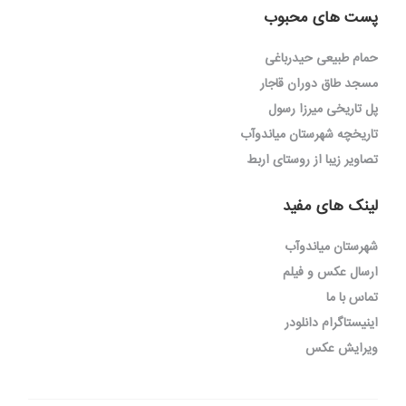
پست های محبوب
حمام طبیعی حیدرباغی
مسجد طاق دوران قاجار
پل تاریخی میرزا رسول
تاریخچه شهرستان میاندوآب
تصاویر زیبا از روستای اربط
لینک های مفید
شهرستان میاندوآب
ارسال عکس و فیلم
تماس با ما
اینیستاگرام دانلودر
ویرایش عکس