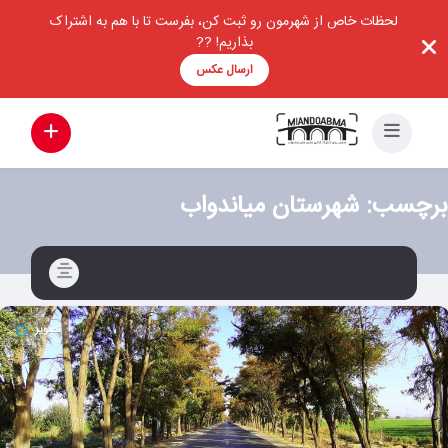
لحظات خاص از شهرمون رو ثبت کن، بفرست تا با هم به اشتراک
بذاریم! ??
ارسال عکس
برچسب:
شهرستان میاندواب
تصویر