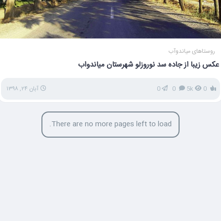
روستاهای میاندوآب
عکس زیبا از جاده سد نوروزلو شهرستان میاندواب
0
5k
0
0
آبان ۲۴, ۱۳۹۸
There are no more pages left to load.