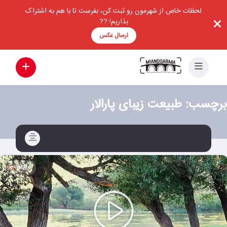
لحظات خاص از شهرمون رو ثبت کن، بفرست تا با هم به اشتراک
بذاریم! ??
ارسال عکس
برچسب:
طبیعت زیبای پارالار
ویدیو