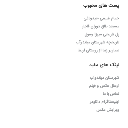
پست های محبوب
حمام طبیعی حیدرباغی
مسجد طاق دوران قاجار
پل تاریخی میرزا رسول
تاریخچه شهرستان میاندوآب
تصاویر زیبا از روستای اربط
لینک های مفید
شهرستان میاندوآب
ارسال عکس و فیلم
تماس با ما
اینیستاگرام دانلودر
ویرایش عکس