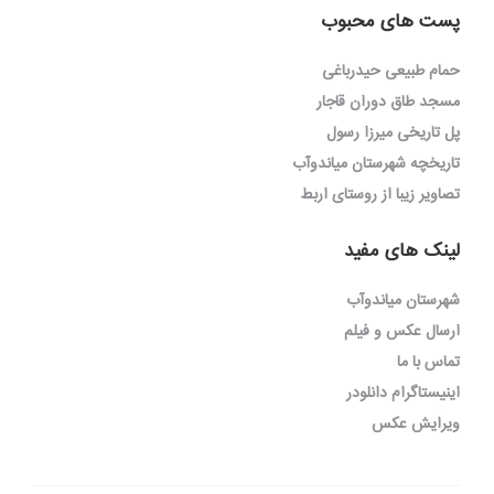
پست های محبوب
حمام طبیعی حیدرباغی
مسجد طاق دوران قاجار
پل تاریخی میرزا رسول
تاریخچه شهرستان میاندوآب
تصاویر زیبا از روستای اربط
لینک های مفید
شهرستان میاندوآب
ارسال عکس و فیلم
تماس با ما
اینیستاگرام دانلودر
ویرایش عکس