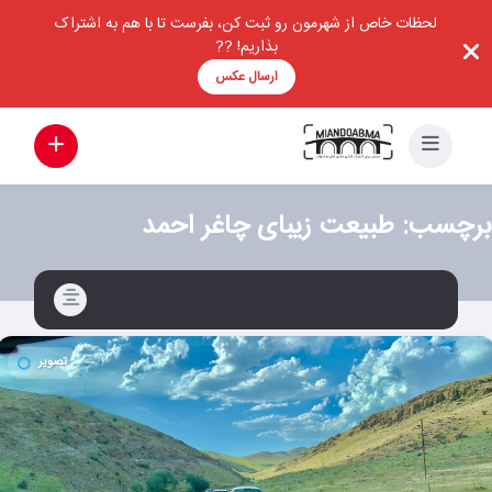
لحظات خاص از شهرمون رو ثبت کن، بفرست تا با هم به اشتراک
بذاریم! ??
ارسال عکس
برچسب:
طبیعت زیبای چاغر احمد
تصویر