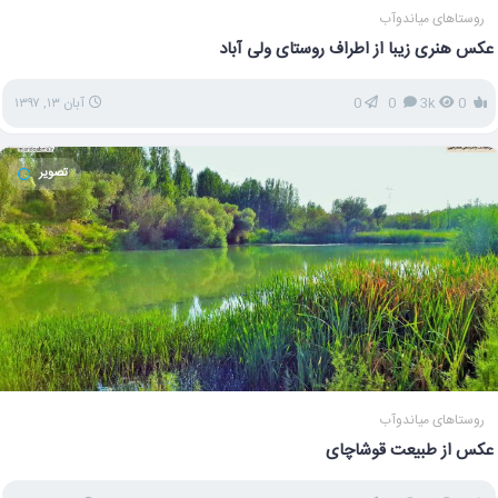
روستاهای میاندوآب
عکس هنری زیبا از اطراف روستای ولی آباد
0
3k
0
0
آبان ۱۳, ۱۳۹۷
تصویر
روستاهای میاندوآب
عکس از طبیعت قوشاچای