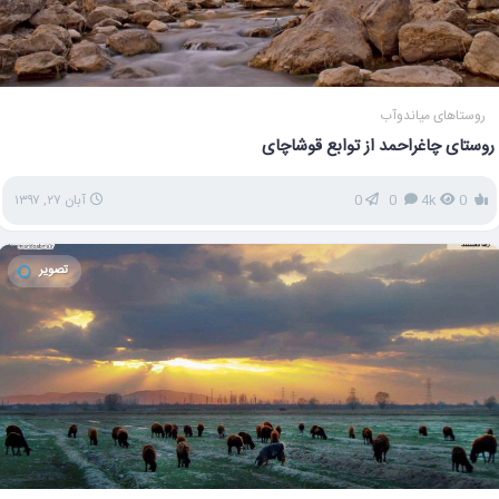
روستاهای میاندوآب
روستای چاغراحمد از توابع قوشاچای
0
4k
0
0
آبان ۲۷, ۱۳۹۷
تصویر