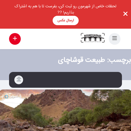
لحظات خاص از شهرمون رو ثبت کن، بفرست تا با هم به اشتراک
بذاریم! ??
ارسال عکس
برچسب:
طبیعت قوشاچای
تصویر