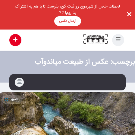
لحظات خاص از شهرمون رو ثبت کن، بفرست تا با هم به اشتراک
بذاریم! ??
ارسال عکس
برچسب:
عکس از طبیعت میاندوآب
تصویر