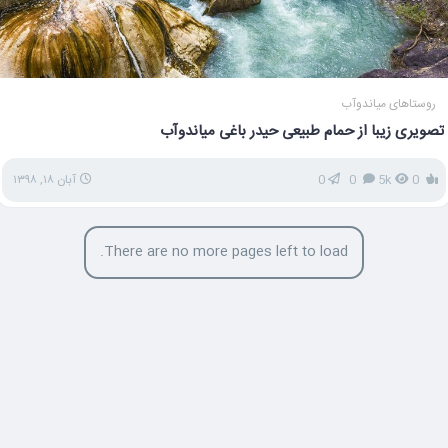
روستاهای میاندوآب
تصویری زیبا از حمام طبیعی حیدر باغی میاندوآب
0
5k
0
0
آبان ۱۸, ۱۳۹۸
There are no more pages left to load.