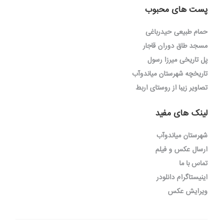
پست های محبوب
حمام طبیعی حیدرباغی
مسجد طاق دوران قاجار
پل تاریخی میرزا رسول
تاریخچه شهرستان میاندوآب
تصاویر زیبا از روستای اربط
لینک های مفید
شهرستان میاندوآب
ارسال عکس و فیلم
تماس با ما
اینیستاگرام دانلودر
ویرایش عکس