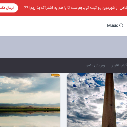
ص از شهرمون رو ثبت کن، بفرست تا با هم به اشتراک بذاریم! ??
ارسال عک
Music
رام دانلودر
ویرایش عکس
تصویر