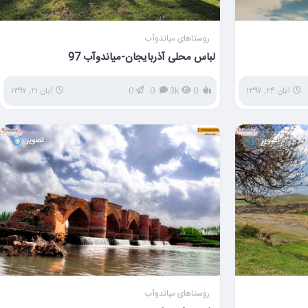
روستاهای میاندوآب
لباس محلی آذربایجان-میاندوآب 97
آبان ۲۴, ۱۳۹۷
0
3k
0
0
آبان ۲۱, ۱۳۹۷
تصویر
تصویر
روستاهای میاندوآب