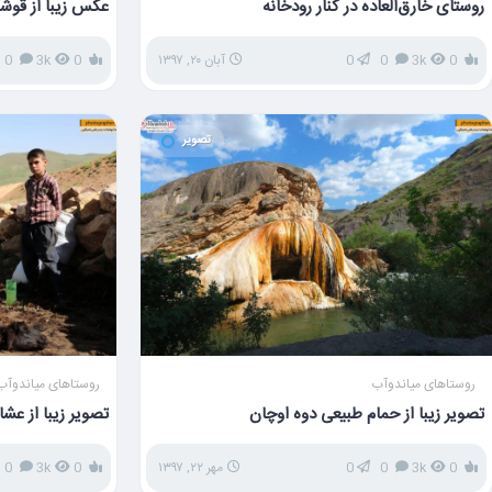
روستای خارق‌العاده در کنار رودخانه
عکس زیبا از قوشا
0
3k
0
0
آبان ۲۰, ۱۳۹۷
0
3k
0
تصویر
روستاهای میاندوآب
روستاهای میاندوآب
تصویر زیبا از حمام طبیعی دوه اوچان
تصویر زیبا از عش
0
3k
0
0
مهر ۲۲, ۱۳۹۷
0
3k
0