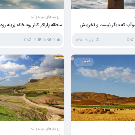
روستاهای میاندوآب
دوآب که دیگر نیست و تخریبش
منطقه پارالار کنار رود خانه زرینه رود
0
آبان ۲۸, ۱۳۹۷
0
4k
0
0
تصویر
روستاهای میاندوآب