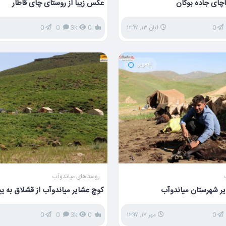
چای جاده بوکان
عکس زیبا از روستای چای قاطار
0
آبان ۱۳, ۱۳۹۷
0
3k
0
0
تصویر
روستاهای میاندوآب
ایر شهرستان میاندوآب
کوچ عشایر میاندوآب از قشلاق به یی
0
مهر ۱۷, ۱۳۹۷
0
3k
0
0