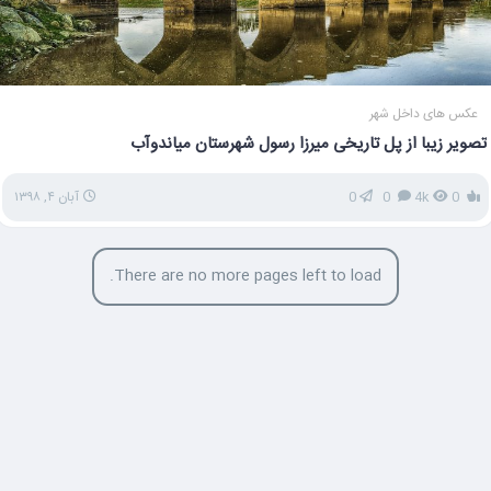
عکس های داخل شهر
تصویر زیبا از پل تاریخی میرزا رسول شهرستان میاندوآب
0
4k
0
0
آبان ۴, ۱۳۹۸
There are no more pages left to load.