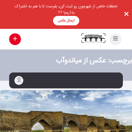
لحظات خاص از شهرمون رو ثبت کن، بفرست تا با هم به اشتراک
بذاریم! ??
ارسال عکس
برچسب:
عکس از میاندوآب
تصویر