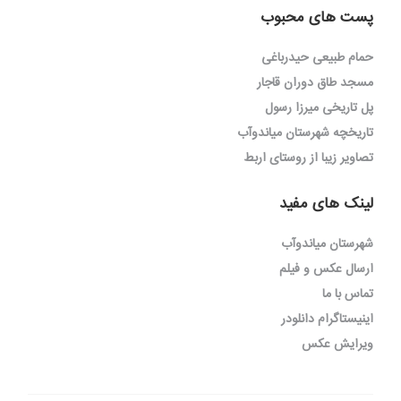
پست های محبوب
حمام طبیعی حیدرباغی
مسجد طاق دوران قاجار
پل تاریخی میرزا رسول
تاریخچه شهرستان میاندوآب
تصاویر زیبا از روستای اربط
لینک های مفید
شهرستان میاندوآب
ارسال عکس و فیلم
تماس با ما
اینیستاگرام دانلودر
ویرایش عکس