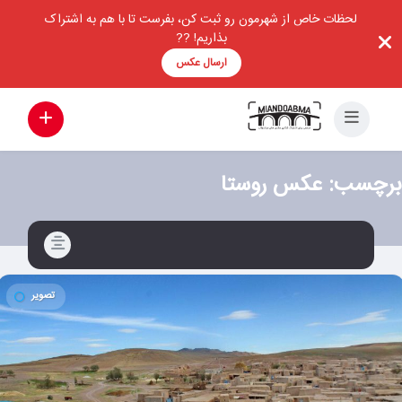
لحظات خاص از شهرمون رو ثبت کن، بفرست تا با هم به اشتراک
بذاریم! ??
ارسال عکس
برچسب:
عکس روستا
تصویر