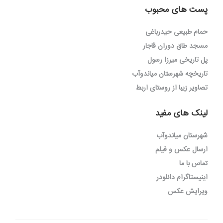
پست های محبوب
حمام طبیعی حیدرباغی
مسجد طاق دوران قاجار
پل تاریخی میرزا رسول
تاریخچه شهرستان میاندوآب
تصاویر زیبا از روستای اربط
لینک های مفید
شهرستان میاندوآب
ارسال عکس و فیلم
تماس با ما
اینیستاگرام دانلودر
ویرایش عکس