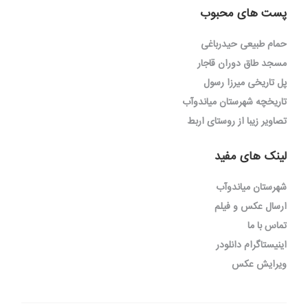
پست های محبوب
حمام طبیعی حیدرباغی
مسجد طاق دوران قاجار
پل تاریخی میرزا رسول
تاریخچه شهرستان میاندوآب
تصاویر زیبا از روستای اربط
لینک های مفید
شهرستان میاندوآب
ارسال عکس و فیلم
تماس با ما
اینیستاگرام دانلودر
ویرایش عکس