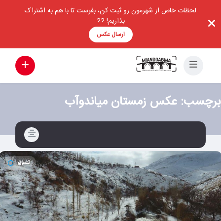
لحظات خاص از شهرمون رو ثبت کن، بفرست تا با هم به اشتراک
بذاریم! ??
ارسال عکس
برچسب:
عکس زمستان میاندوآب
تصویر