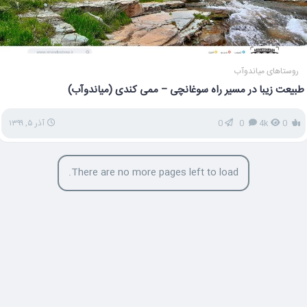
روستاهای میاندوآب
طبیعت زیبا در مسیر راه سوغانچی – ممی کندی (میاندوآب)
0
4k
0
0
آذر ۵, ۱۳۹۹
There are no more pages left to load.