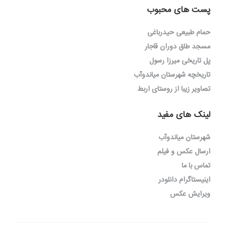
پست های محبوب
حمام طبیعی حیدرباغی
مسجد طاق دوران قاجار
پل تاریخی میرزا رسول
تاریخچه شهرستان میاندوآب
تصاویر زیبا از روستای اربط
لینک های مفید
شهرستان میاندوآب
ارسال عکس و فیلم
تماس با ما
اینیستاگرام دانلودر
ویرایش عکس