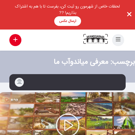
لحظات خاص از شهرمون رو ثبت کن، بفرست تا با هم به اشتراک
بذاریم! ??
ارسال عکس
برچسب:
معرفی میاندوآب ما
ویدیو