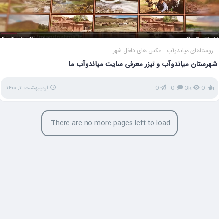
روستاهای میاندوآب
عکس های داخل شهر
شهرستان میاندوآب و تیزر معرفی سایت میاندوآب ما
0
3k
0
0
اردیبهشت ۱۱, ۱۴۰۰
There are no more pages left to load.