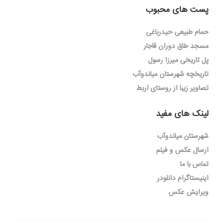
پست های محبوب
حمام طبیعی حیدرباغی
مسجد طاق دوران قاجار
پل تاریخی میرزا رسول
تاریخچه شهرستان میاندوآب
تصاویر زیبا از روستای اربط
لینک های مفید
شهرستان میاندوآب
ارسال عکس و فیلم
تماس با ما
اینیستاگرام دانلودر
ویرایش عکس