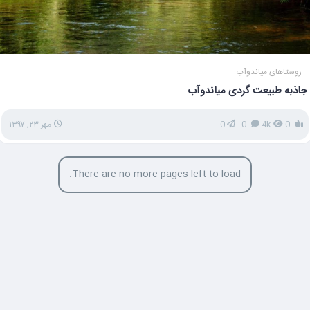
روستاهای میاندوآب
جاذبه طبیعت گردی میاندوآب
0
4k
0
0
مهر ۲۳, ۱۳۹۷
There are no more pages left to load.