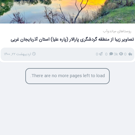
روستاهای میاندوآب
تصاویر زیبا از منطقه گردشگری پارالار (پاره علیا) استان آذربایجان غربی
0
3k
0
0
اردیبهشت ۲۲, ۱۴۰۰
There are no more pages left to load.