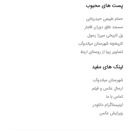
پست های محبوب
حمام طبیعی حیدرباغی
مسجد طاق دوران قاجار
پل تاریخی میرزا رسول
تاریخچه شهرستان میاندوآب
تصاویر زیبا از روستای اربط
لینک های مفید
شهرستان میاندوآب
ارسال عکس و فیلم
تماس با ما
اینیستاگرام دانلودر
ویرایش عکس