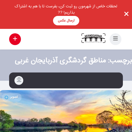
لحظات خاص از شهرمون رو ثبت کن، بفرست تا با هم به اشتراک
بذاریم! ??
ارسال عکس
برچسب:
مناطق گردشگری آذربایجان غربی
تصویر