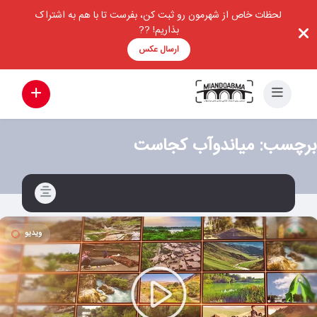
لحظات خاص از شهرمون رو ثبت کن، بفرست تا با هم به اشتراک
بذاریم! ??
ارسال عکس
برچسب:
میاندوآب کجاست
ویدیو