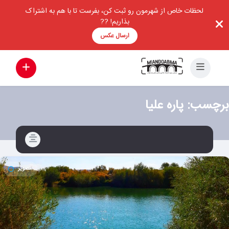
لحظات خاص از شهرمون رو ثبت کن، بفرست تا با هم به اشتراک
بذاریم! ??
ارسال عکس
برچسب:
پاره علیا
تصویر