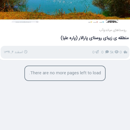
روستاهای میاندوآب
منطقه ی زیبای روستای پارالار (پاره علیا)
0
5k
0
0
اسفند ۴, ۱۳۹۹
There are no more pages left to load.