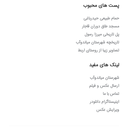
پست های محبوب
حمام طبیعی حیدرباغی
مسجد طاق دوران قاجار
پل تاریخی میرزا رسول
تاریخچه شهرستان میاندوآب
تصاویر زیبا از روستای اربط
لینک های مفید
شهرستان میاندوآب
ارسال عکس و فیلم
تماس با ما
اینیستاگرام دانلودر
ویرایش عکس