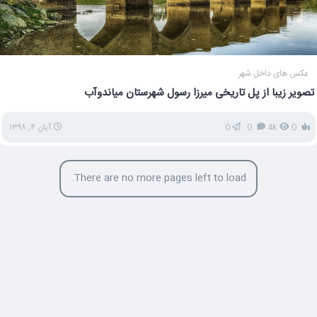
عکس های داخل شهر
تصویر زیبا از پل تاریخی میرزا رسول شهرستان میاندوآب
0
4k
0
0
آبان ۴, ۱۳۹۸
There are no more pages left to load.