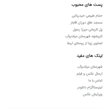
پست های محبوب
حمام طبیعی حیدرباغی
مسجد طاق دوران قاجار
پل تاریخی میرزا رسول
تاریخچه شهرستان میاندوآب
تصاویر زیبا از روستای اربط
لینک های مفید
شهرستان میاندوآب
ارسال عکس و فیلم
تماس با ما
اینیستاگرام دانلودر
ویرایش عکس