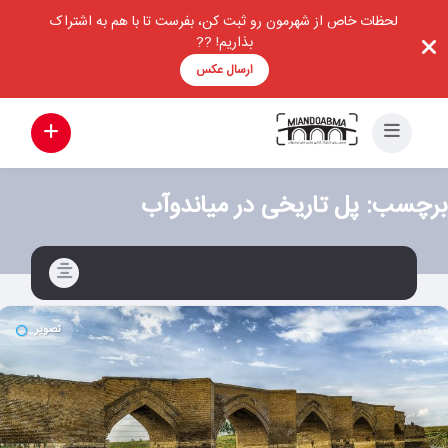
لحظات خاص از شهرمون رو ثبت کن، بفرست تا با هم به اشتراک
بذاریم! ??
ارسال عکس
برچسب:
پل تاریخی در میاندوآب
تصویر