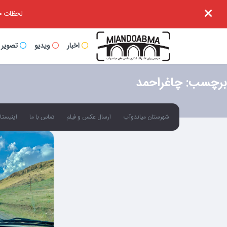
لحظات خا
اخبار
ویدیو
تصویر
برچسب:
چاغراحمد
شهرستان میاندوآب
ارسال عکس و فیلم
تماس با ما
اینیستاگ