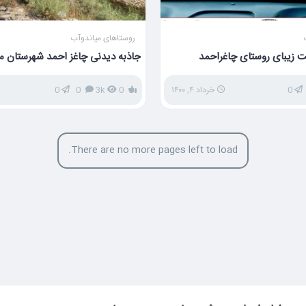
روستاهای میاندوآب
ت زیبای روستای چاغراحمد
جاذبه دیدنی چاغز احمد شهرستان م
0
خرداد ۴, ۱۴۰۰
0
3k
0
0
There are no more pages left to load.