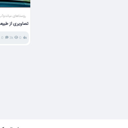
روستاهای میاندوآب
تصاویری از طبیع
0
3k
0