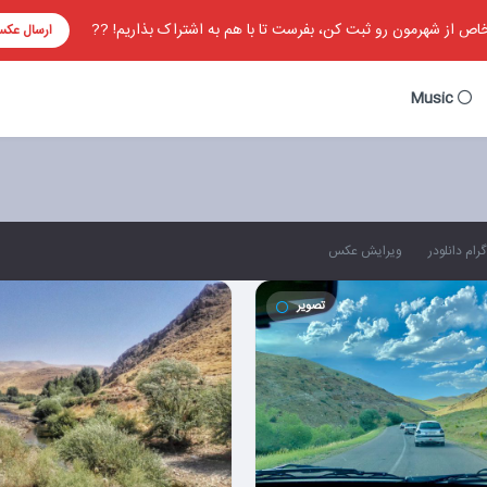
ص از شهرمون رو ثبت کن، بفرست تا با هم به اشتراک بذاریم! ??
ارسال عک
Music
رام دانلودر
ویرایش عکس
تصویر