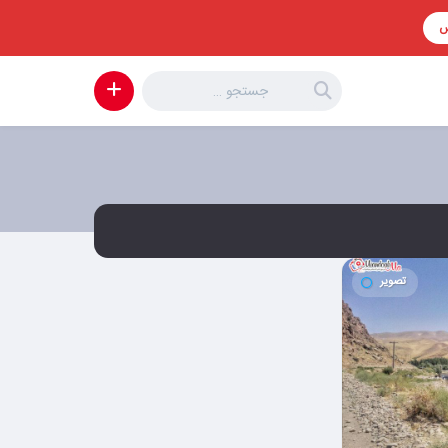
س
تصویر