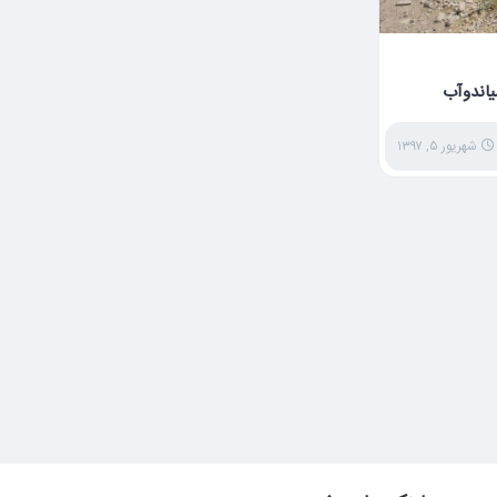
یاندوآب
شهریور ۵, ۱۳۹۷