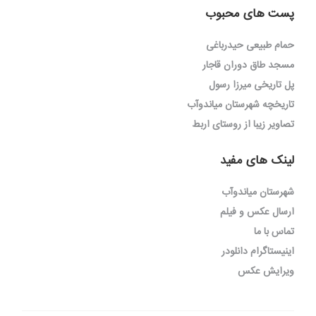
پست های محبوب
حمام طبیعی حیدرباغی
مسجد طاق دوران قاجار
پل تاریخی میرزا رسول
تاریخچه شهرستان میاندوآب
تصاویر زیبا از روستای اربط
لینک های مفید
شهرستان میاندوآب
ارسال عکس و فیلم
تماس با ما
اینیستاگرام دانلودر
ویرایش عکس