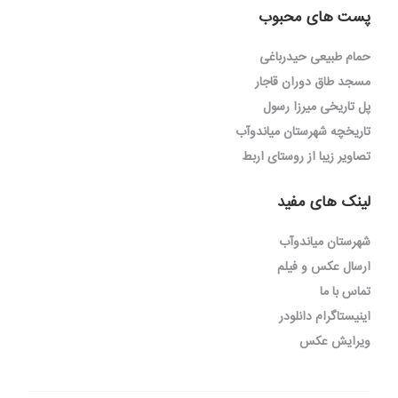
پست های محبوب
حمام طبیعی حیدرباغی
مسجد طاق دوران قاجار
پل تاریخی میرزا رسول
تاریخچه شهرستان میاندوآب
تصاویر زیبا از روستای اربط
لینک های مفید
شهرستان میاندوآب
ارسال عکس و فیلم
تماس با ما
اینیستاگرام دانلودر
ویرایش عکس