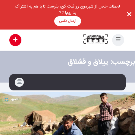
لحظات خاص از شهرمون رو ثبت کن، بفرست تا با هم به اشتراک
بذاریم! ??
ارسال عکس
برچسب:
ییلاق و قشلاق
تصویر