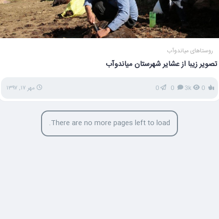
روستاهای میاندوآب
تصویر زیبا از عشایر شهرستان میاندوآب
0
3k
0
0
مهر ۱۷, ۱۳۹۷
There are no more pages left to load.