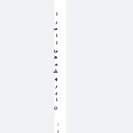
ا
ر
س
ا
ل
ی
ه
م
ش
ه
ر
ی
ا
ن
ت
و