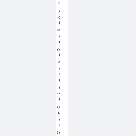
گ
ر
ی
ا
س
ت
ا
ن
آ
ذ
ر
ب
ا
ی
ج
ا
ن
غ
ر
ب
ی