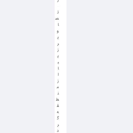
ت
ص
ا
و
ی
ر
ز
ی
ب
ا
ا
ز
م
ن
ط
ق
ه
گ
ر
د