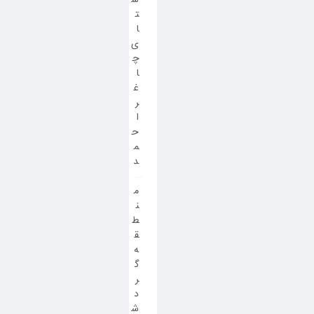
ت
ا
ی
چ
ا
غ
ر
ا
ح
م
د
م
ن
ط
ق
ه
گ
ر
د
ش