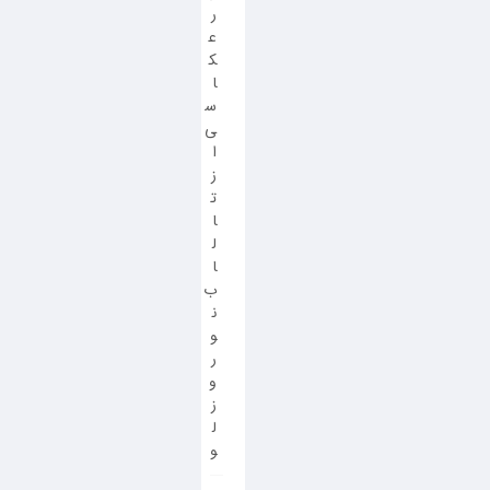
ر
ع
ک
ا
س
ی
ا
ز
ت
ا
ل
ا
ب
ن
و
ر
و
ز
ل
و