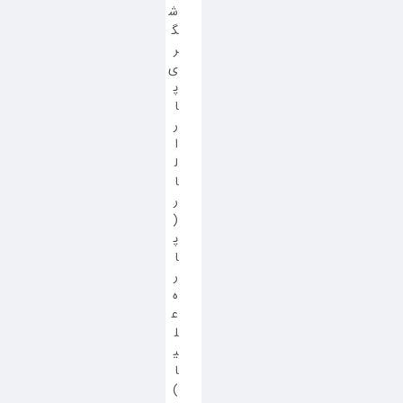
ش
گ
ر
ی
پ
ا
ر
ا
ل
ا
ر
(
پ
ا
ر
ه
ع
ل
ی
ا
)