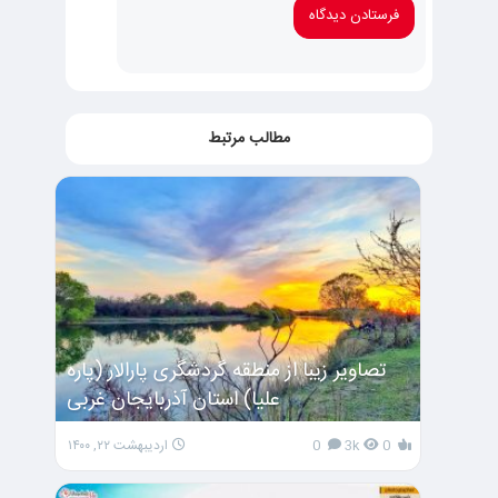
مطالب مرتبط
تصاویر زیبا از منطقه گردشگری پارالار (پاره
علیا) استان آذربایجان غربی
0
3k
0
اردیبهشت ۲۲, ۱۴۰۰