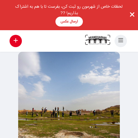
لحظات خاص از شهرمون رو ثبت کن، بفرست تا با هم به اشتراک
بذاریم! ??
ارسال عکس