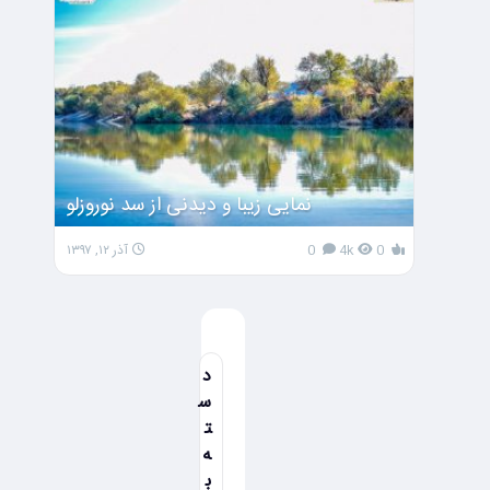
نمایی زیبا و دیدنی از سد نوروزلو
0
4k
0
آذر ۱۲, ۱۳۹۷
د
س
ت
ه
ب