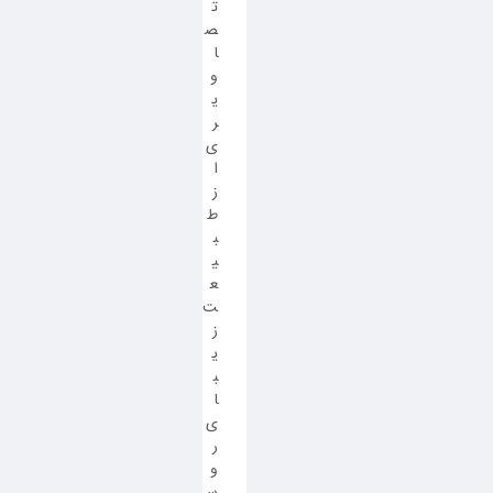
ت
ص
ا
و
ی
ر
ی
ا
ز
ط
ب
ی
ع
ت
ز
ی
ب
ا
ی
ر
و
س