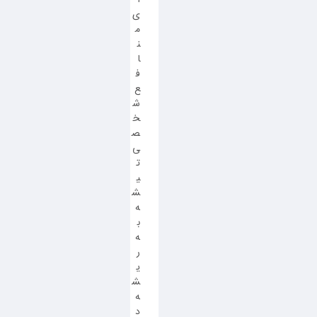
ی
م
ن
ا
ف
ع
ش
خ
ص
ی
ت
ی
ش
ه
ب
ه
ر
ی
ش
ه
د