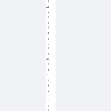
ا
س
ت
ا
ن
آ
ذ
ر
ب
ا
ی
ج
ا
ن
غ
ر
ب
ی
ب
ر
ا