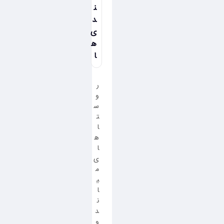
ن
د
ی
ه
ا
ر
و
س
ت
ا
ه
ا
ی
م
ی
ا
ن
د
و