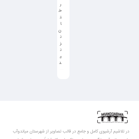
ر
خ
ت
ا
ن
ن
ز
ن
ی
د
در تلاشیم آرشیوی کامل و جامع در قالب تصاویر از شهرستان میاندوآب