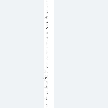
آ
ل
ا
چ
ی
ق
پ
ا
ر
ا
ل
ا
ر
ب
خ
ش
ک
ش
ا
و
ر
ز