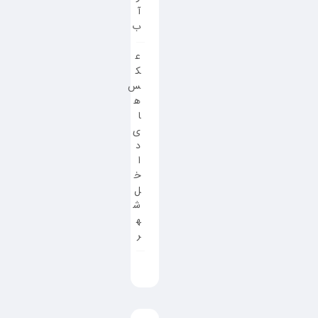
آ
ب
ع
ک
س
ه
ا
ی
د
ا
خ
ل
ش
ه
ر