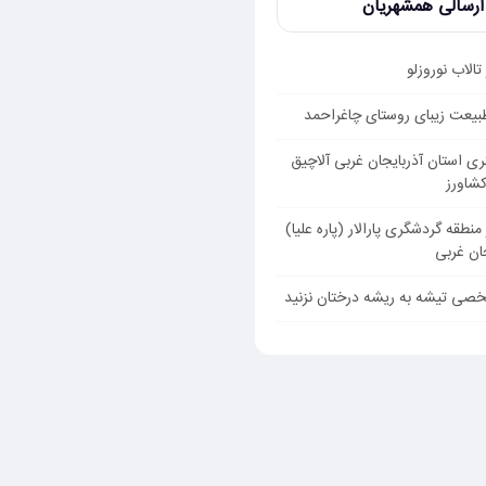
ارسالی همشهریان
تالاب نوروزلو
بیعت زیبای روستای چاغراحمد
ی استان آذربایجان غربی آلاچیق
کشاورز
 منطقه گردشگری پارالار (پاره علیا)
ان غربی
خصی تیشه به ریشه درختان نزنید