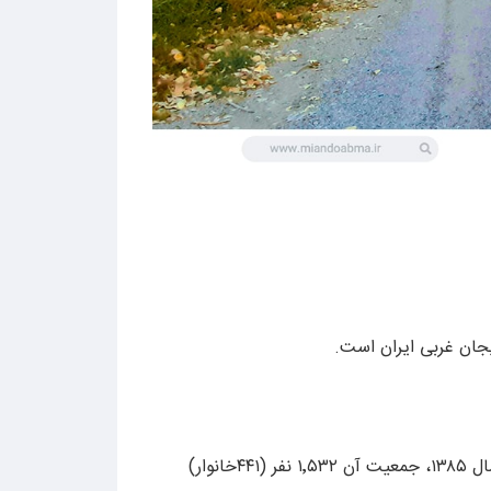
یجان غربی ایران است.
این روستا در دهستان زرینه‌رود شمالی قرار دارد و براساس سرشماری مرکز آمار ایران در سال ۱۳۸۵، جمعیت آن ۱٬۵۳۲ نفر (۴۴۱خانوار)