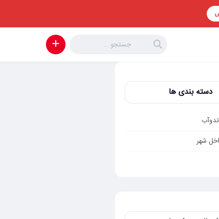
س
دسته بندی ها
ندوآب
خل شهر