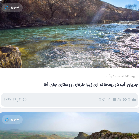
تصویر
روستاهای میاندوآب
جریان آب در رودخانه ای زیبا طرفای روستای جان آقا
0
3k
0
0
آذر ۱۴, ۱۳۹۷
تصویر