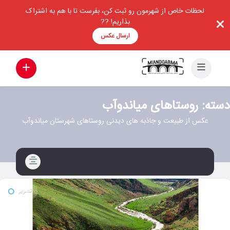
لحظات خاص از شهرمون رو ثبت کن، بفرست تا با هم به اشتراک
بذاریم! ??
ارسال عکس
دسته:
روستاهای میاندوآب
عکس از طبیعت و جاذبه های دیدنی روستاهای شهرستان میاندوآب
تصویر