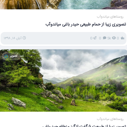
روستاهای میاندوآب
تصویری زیبا از حمام طبیعی حیدر باغی میاندوآب
0
5k
0
0
آبان ۱۸, ۱۳۹۸
تصویر
روستاهای میاندوآب
تصویر زیبا از طبیعت شگفت انگیز منطقه حیدرباغی