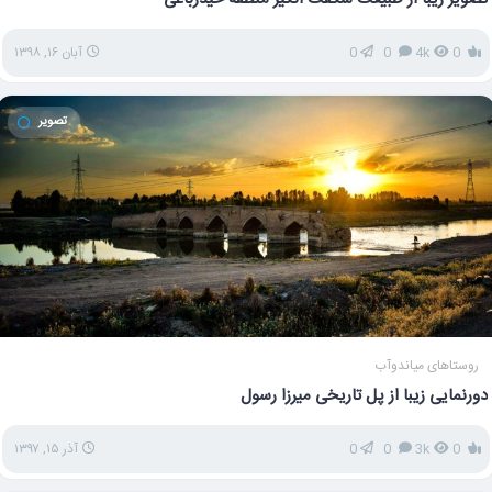
0
4k
0
0
آبان ۱۶, ۱۳۹۸
تصویر
روستاهای میاندوآب
دورنمایی زیبا از پل تاریخی میرزا رسول
0
3k
0
0
آذر ۱۵, ۱۳۹۷