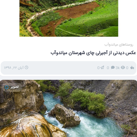
روستاهای میاندوآب
عکس دیدنی از آجیرلی چای شهرستان میاندوآب
0
3k
0
0
آبان ۲۲, ۱۳۹۸
تصویر