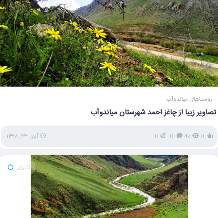
روستاهای میاندوآب
تصاویر زیبا از چاغز احمد شهرستان میاندوآب
0
4k
0
0
آبان ۲۳, ۱۳۹۸
تصویر