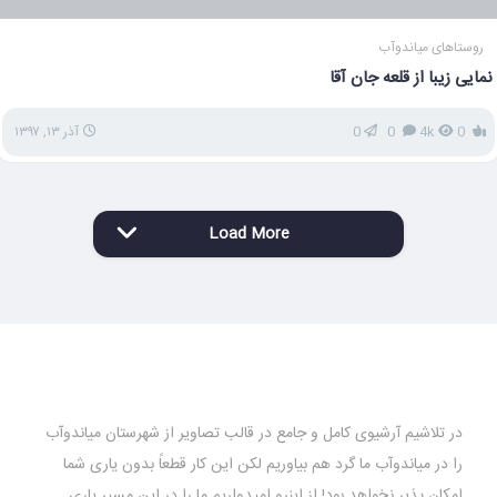
روستاهای میاندوآب
نمایی زیبا از قلعه جان آقا
0
4k
0
0
آذر ۱۳, ۱۳۹۷
Load More
در تلاشیم آرشیوی کامل و جامع در قالب تصاویر از شهرستان میاندوآب
را در میاندوآب ما گرد هم بیاوریم لکن این کار قطعاً بدون یاری شما
امکان پذیر نخواهد بود! از اینرو امیدواریم ما را در این مسیر یاری