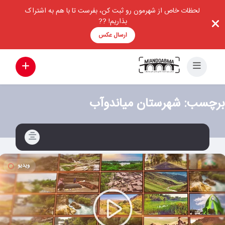
لحظات خاص از شهرمون رو ثبت کن، بفرست تا با هم به اشتراک
بذاریم! ??
ارسال عکس
برچسب:
شهرستان میاندوآب
ویدیو