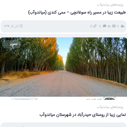
روستاهای میاندوآب
طبیعت زیبا در مسیر راه سوغانچی – ممی کندی (میاندوآب)
0
4k
0
0
آذر ۵, ۱۳۹۹
تصویر
روستاهای میاندوآب
نمایی زیبا از روستای حیدرآباد در شهرستان میاندوآب