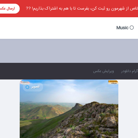
ص از شهرمون رو ثبت کن، بفرست تا با هم به اشتراک بذاریم! ??
ارسال عک
Music
رام دانلودر
ویرایش عکس
تصویر