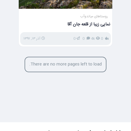
روستاهای میاندوآب
نمایی زیبا از قلعه جان آقا
0
4k
0
0
آذر ۱۳, ۱۳۹۷
There are no more pages left to load.