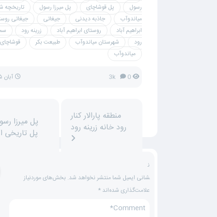
رسول
پل قوشاچای
پل میرزا رسول
تاریخچه ش
میاندوآب
جاذبه دیدنی
جیغاتی
جیغاتی روست
ابراهیم آباد
روستای ابراهیم آباد
زرینه رود
سمی
رود
شهرستان میاندوآب
طبیعت بکر
قوشاچای
میاندوآب
0
3k
آبان ۲۵, ۱۳۹۷
منطقه پارالار کنار
رود خانه زرینه رود
پل تاریخی ای
ن
شانی ایمیل شما منتشر نخواهد شد.
بخش‌های موردنیاز
علامت‌گذاری شده‌اند
*