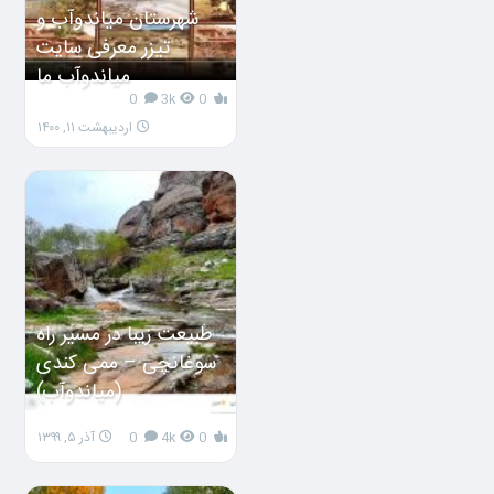
شهرستان میاندوآب و
تیزر معرفی سایت
میاندوآب ما
0
3k
0
اردیبهشت ۱۱, ۱۴۰۰
طبیعت زیبا در مسیر راه
سوغانچی – ممی کندی
(میاندوآب)
0
4k
0
آذر ۵, ۱۳۹۹