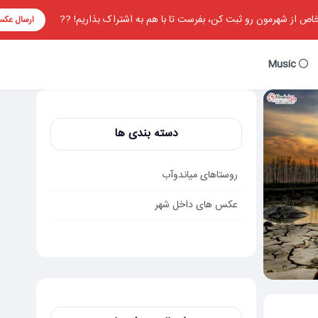
ص از شهرمون رو ثبت کن، بفرست تا با هم به اشتراک بذاریم! ??
ارسال عک
Music
دسته بندی ها
روستاهای میاندوآب
عکس های داخل شهر