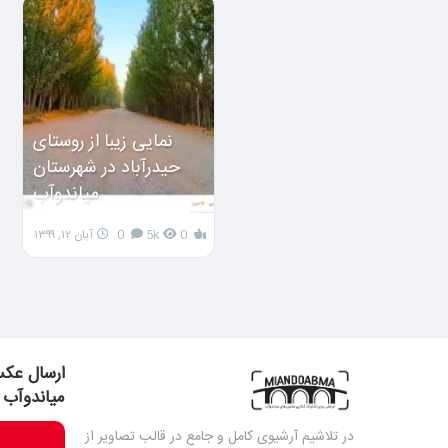
نمایی زیبا از روستای
حیدرآباد در شهرستان
میاندوآب
0
5k
0
آبان ۱۲, ۱۳۹۹
ارسال عکس
میاندوآب
در تلاشیم آرشیوی کامل و جامع در قالب تصاویر از