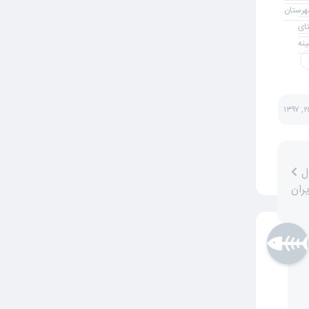
هرستان
ای
نه
پل میرزا رسول
ران