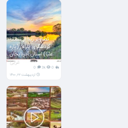
تصاویر زیبا از منطقه
گردشگری پارالار (پاره
علیا) استان آذربایجان
غربی
0
3k
0
اردیبهشت ۲۲, ۱۴۰۰