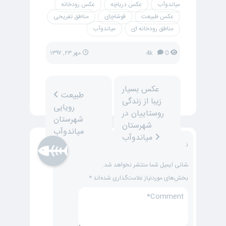
میاندوآب
عکس دریاچه
عکس رودخانه
عکس طبیعت
قوشاچای
مناطق تفریحی
مناطق رودخانه ای
میاندوآب
0
4k
مهر ۲۳, ۱۳۹۷
عکس بسیار
طبیعت
زیبا از زندگی
رویایی
روستاییان در
شهرستان
شهرستان
میاندوآب
میاندوآب
ن
شانی ایمیل شما منتشر نخواهد شد.
بخش‌های موردنیاز علامت‌گذاری شده‌اند
*