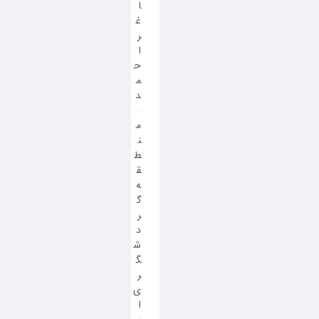
ا
غ
ر
ا
ح
م
د
م
ن
ط
ق
ه
گ
ر
د
ش
گ
ر
ی
ا