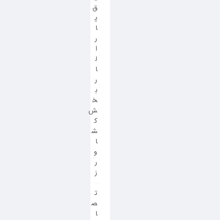
ق
پ
ا
ر
ا
ل
ا
ر
ب
خ
ش
ک
ش
ا
و
ر
ز
ت
ص
ا