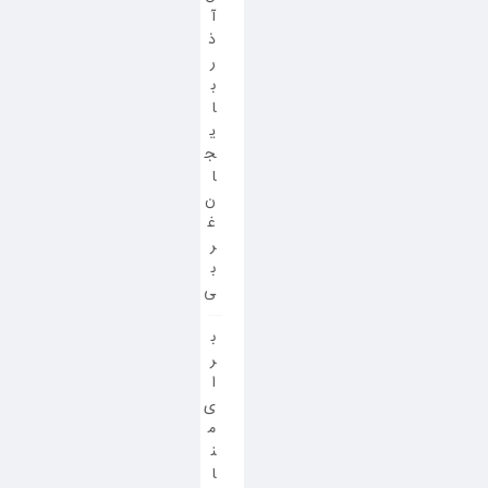
آ
ذ
ر
ب
ا
ی
ج
ا
ن
غ
ر
ب
ی
ب
ر
ا
ی
م
ن
ا