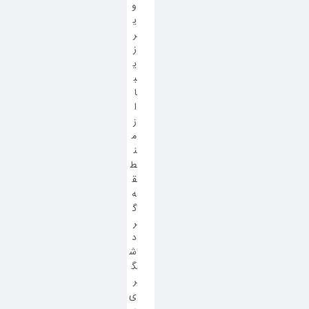
و
ی
ر
ز
ی
ب
ا
ا
ز
م
ن
ط
ق
ه
گ
ر
د
ش
گ
ر
ی