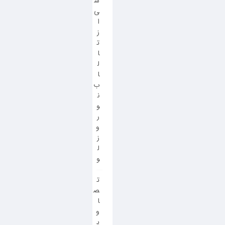
س
ی
ا
ز
ت
ا
ل
ا
ب
ن
و
ر
و
ز
ل
و
ت
ص
ا
و
ی