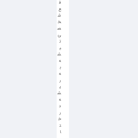
ف
ع
ش
خ
ص
ی
ت
ی
ش
ه
ب
ه
ر
ی
ش
ه
د
ر
خ
ت
ا