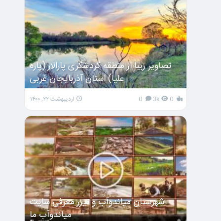
تصاویر زیبا از منطقه گردشگری پارالار (پاره
علیا) استان آذربایجان غربی
0
3k
0
اردیبهشت ۲۲, ۱۴۰۰
شهرستان میاندوآب و تیزر معرفی سایت
میاندوآب ما