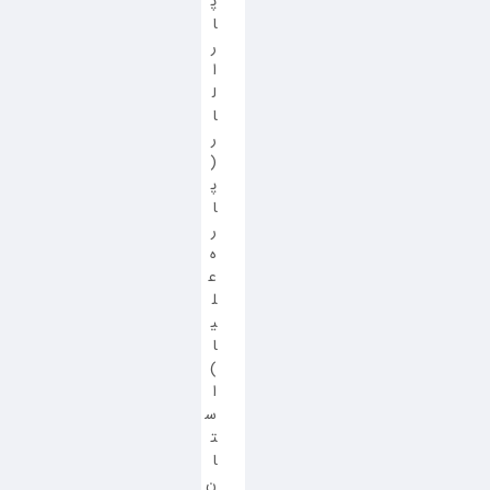
پ
ا
ر
ا
ل
ا
ر
(
پ
ا
ر
ه
ع
ل
ی
ا
)
ا
س
ت
ا
ن