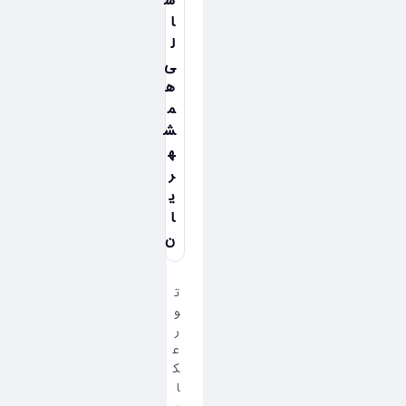
س
ا
ل
ی
ه
م
ش
ه
ر
ی
ا
ن
ت
و
ر
ع
ک
ا