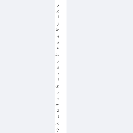
ر
ی
ا
ز
ط
ب
ی
ع
ت
ز
ی
ب
ا
ی
ر
و
س
ت
ا
ی
چ