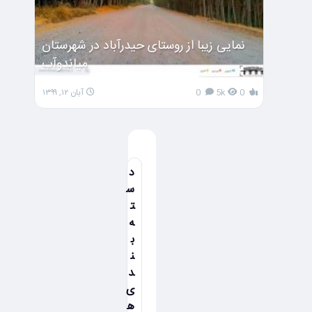
نمایی زیبا از روستای حیدرآباد در شهرستان
میاندوآب
0
5k
0
آبان ۱۲, ۱۳۹۹
د
س
ت
ه
ب
ن
د
ی
ه