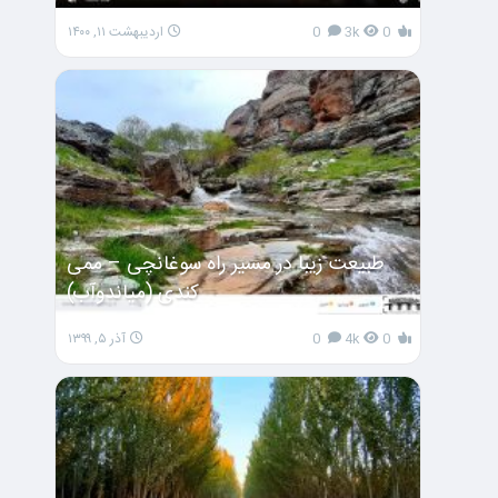
0
3k
0
اردیبهشت ۱۱, ۱۴۰۰
طبیعت زیبا در مسیر راه سوغانچی – ممی
کندی (میاندوآب)
0
4k
0
آذر ۵, ۱۳۹۹