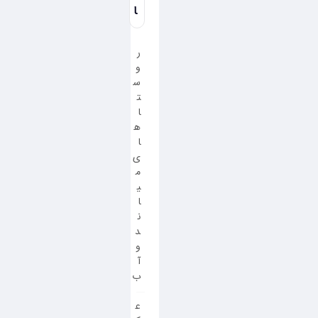
ا
ر
و
س
ت
ا
ه
ا
ی
م
ی
ا
ن
د
و
آ
ب
ع