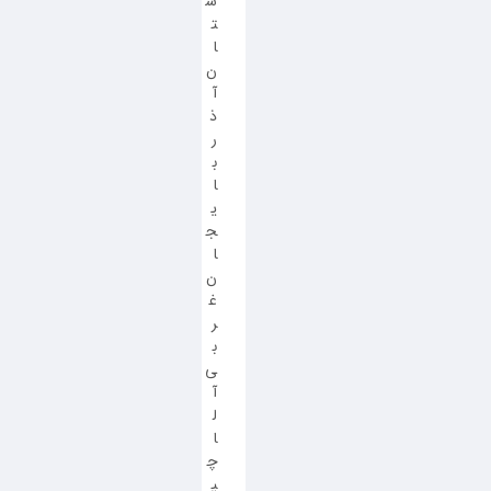
س
ت
ا
ن
آ
ذ
ر
ب
ا
ی
ج
ا
ن
غ
ر
ب
ی
آ
ل
ا
چ
ی