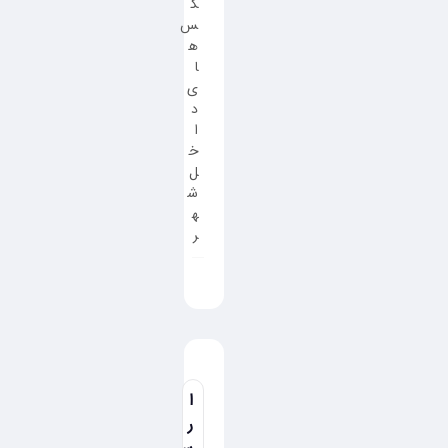
ک
س
ه
ا
ی
د
ا
خ
ل
ش
ه
ر
ا
ر