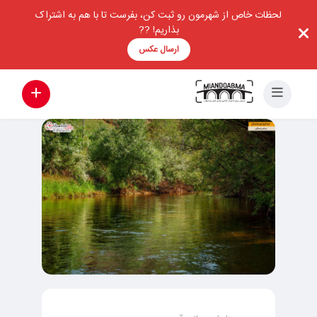
لحظات خاص از شهرمون رو ثبت کن، بفرست تا با هم به اشتراک
بذاریم! ??
ارسال عکس