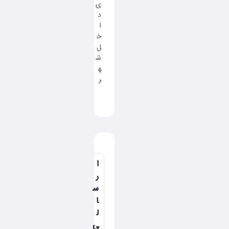
ی
د
ا
خ
ل
ش
ه
ر
ا
ر
س
ا
ل
ی