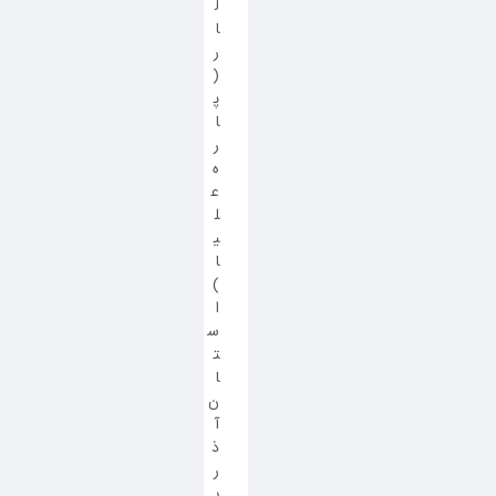
ل
ا
ر
(
پ
ا
ر
ه
ع
ل
ی
ا
)
ا
س
ت
ا
ن
آ
ذ
ر
ب