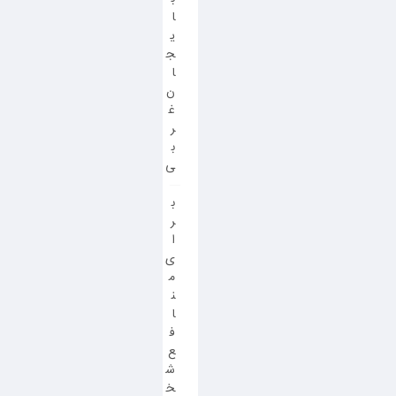
ا
ی
ج
ا
ن
غ
ر
ب
ی
ب
ر
ا
ی
م
ن
ا
ف
ع
ش
خ