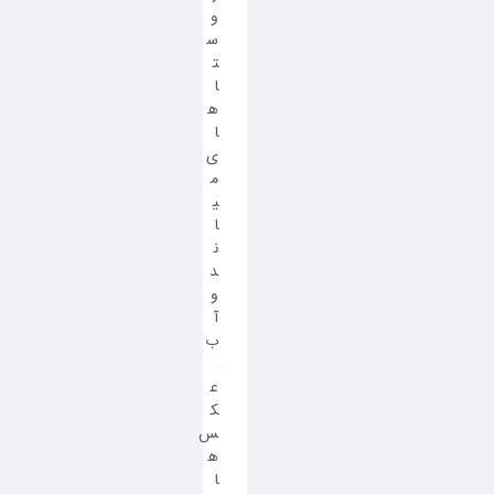
و
س
ت
ا
ه
ا
ی
م
ی
ا
ن
د
و
آ
ب
ع
ک
س
ه
ا