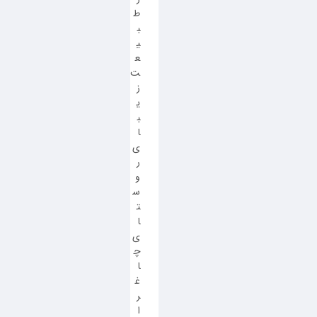
ط
ب
ی
ع
ت
ز
ی
ب
ا
ی
ر
و
س
ت
ا
ی
چ
ا
غ
ر
ا