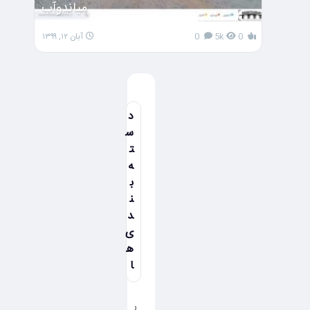
میاندوآب
0
5k
0
آبان ۱۲, ۱۳۹۹
د
س
ت
ه
ب
ن
د
ی
ه
ا
ر