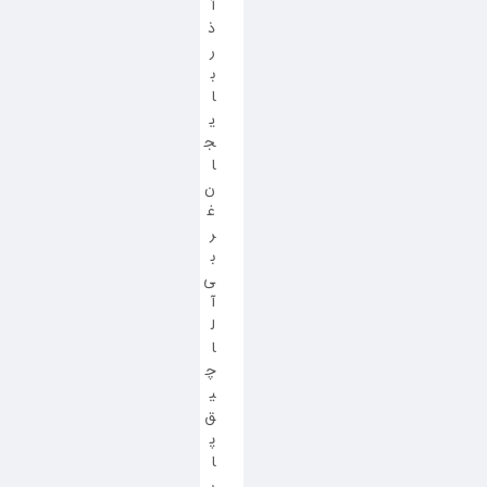
آ
ذ
ر
ب
ا
ی
ج
ا
ن
غ
ر
ب
ی
آ
ل
ا
چ
ی
ق
پ
ا
ر