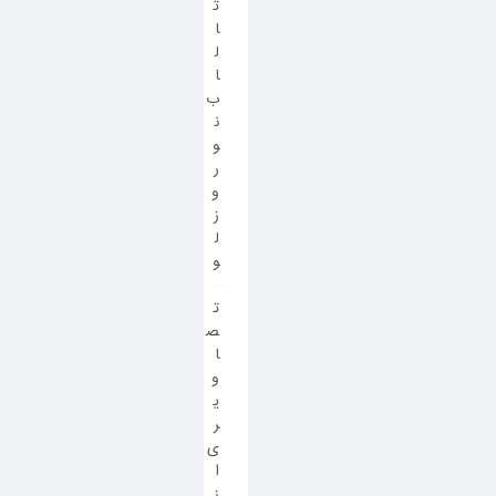
ت
ا
ل
ا
ب
ن
و
ر
و
ز
ل
و
ت
ص
ا
و
ی
ر
ی
ا
ز