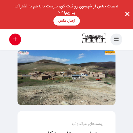
لحظات خاص از شهرمون رو ثبت کن، بفرست تا با هم به اشتراک
بذاریم! ??
ارسال عکس
روستاهای میاندوآب