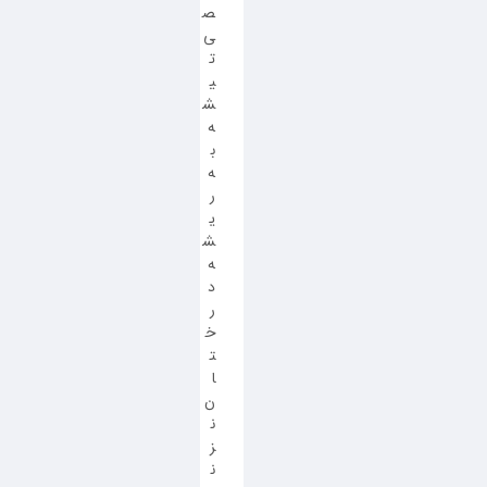
ص
ی
ت
ی
ش
ه
ب
ه
ر
ی
ش
ه
د
ر
خ
ت
ا
ن
ن
ز
ن