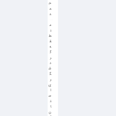
ح
م
د
م
ن
ط
ق
ه
گ
ر
د
ش
گ
ر
ی
ا
س
ت
ا
ن