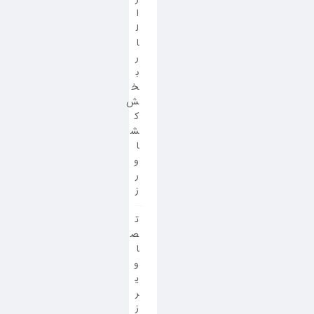
ا
ل
ا
ر
ب
خ
ش
ک
ش
ا
و
ر
ز
ت
ص
ا
و
ی
ر
ز