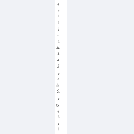
ی
ب
ا
ا
ز
م
ن
ط
ق
ه
گ
ر
د
ش
گ
ر
ی
پ
ا
ر
ا