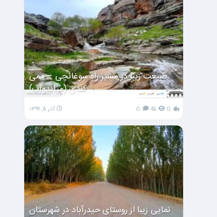
طبیعت زیبا در مسیر راه سوغانچی – ممی
کندی (میاندوآب)
0
4k
0
آذر ۵, ۱۳۹۹
نمایی زیبا از روستای حیدرآباد در شهرستان