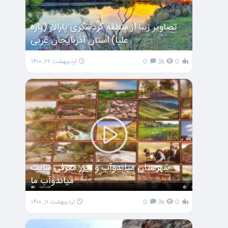
تصاویر زیبا از منطقه گردشگری پارالار (پاره
علیا) استان آذربایجان غربی
0
3k
0
اردیبهشت ۲۲, ۱۴۰۰
شهرستان میاندوآب و تیزر معرفی سایت
میاندوآب ما
0
3k
0
اردیبهشت ۱۱, ۱۴۰۰