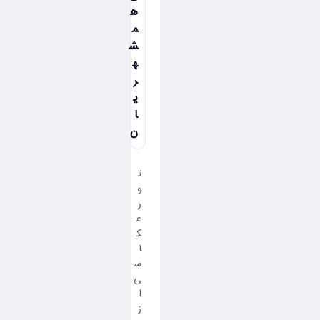
ه
م
ش
ه
ر
ی
ا
ن
ت
و
ر
ع
ک
ا
س
ی
ا
ز