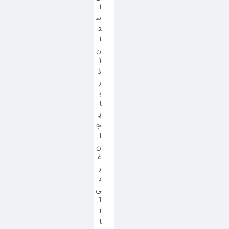
ا
س
ت
ا
ن
آ
ذ
ر
ب
ا
ی
ج
ا
ن
غ
ر
ب
ی
آ
ل
ا