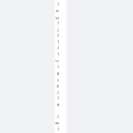
ا
س
ی
ا
ز
ت
ا
ل
ا
ب
ن
و
ر
و
ز
ل
و
ت
ص
ا