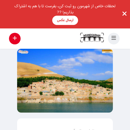
لحظات خاص از شهرمون رو ثبت کن، بفرست تا با هم به اشتراک
بذاریم! ??
ارسال عکس