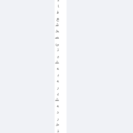
ن
ا
ف
ع
ش
خ
ص
ی
ت
ی
ش
ه
ب
ه
ر
ی
ش
ه
د
ر
خ
ت