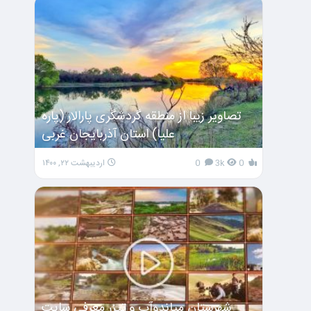
تصاویر زیبا از منطقه گردشگری پارالار (پاره
علیا) استان آذربایجان غربی
0
3k
0
اردیبهشت ۲۲, ۱۴۰۰
شهرستان میاندوآب و تیزر معرفی سایت