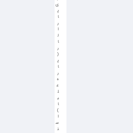
ی
پ
ا
ر
ا
ل
ا
ر
(
پ
ا
ر
ه
ع
ل
ی
ا
)
ا
س
ت