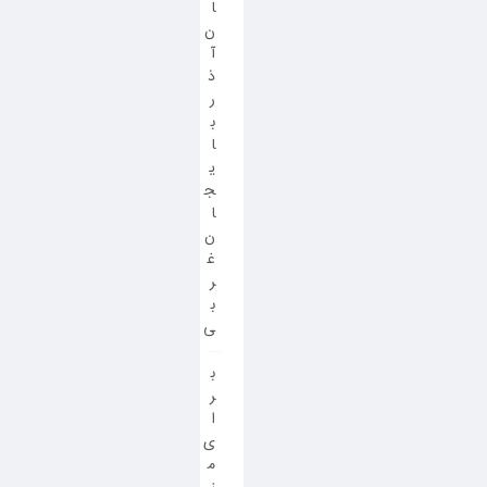
ا
ن
آ
ذ
ر
ب
ا
ی
ج
ا
ن
غ
ر
ب
ی
ب
ر
ا
ی
م