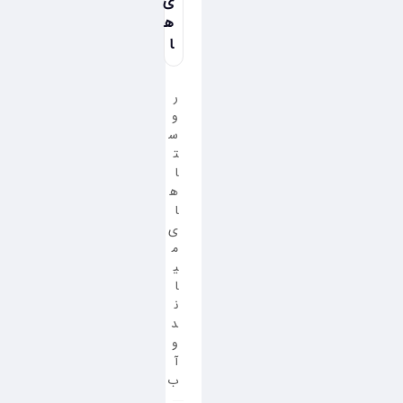
ی
ه
ا
ر
و
س
ت
ا
ه
ا
ی
م
ی
ا
ن
د
و
آ
ب