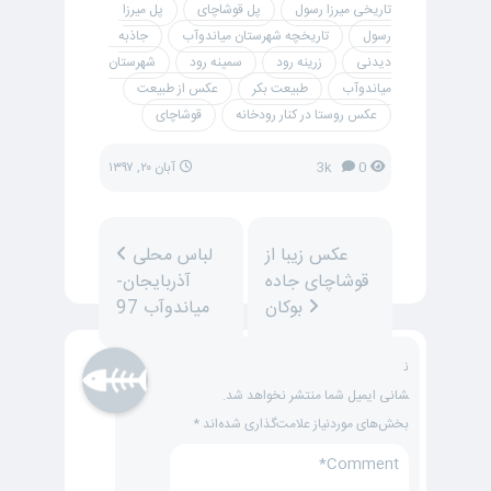
تاریخی میرزا رسول
پل قوشاچای
پل میرزا
رسول
تاریخچه شهرستان میاندوآب
جاذبه
دیدنی
زرینه رود
سمینه رود
شهرستان
میاندوآب
طبیعت بکر
عکس از طبیعت
عکس روستا در کنار رودخانه
قوشاچای
0
3k
آبان ۲۰, ۱۳۹۷
عکس زیبا از
لباس محلی
قوشاچای جاده
آذربایجان-
بوکان
میاندوآب 97
ن
شانی ایمیل شما منتشر نخواهد شد.
بخش‌های موردنیاز علامت‌گذاری شده‌اند
*