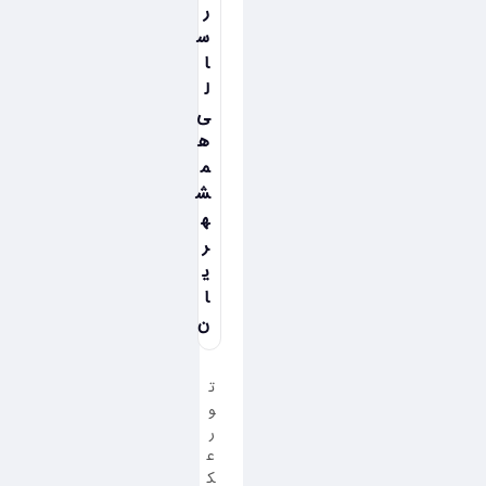
ر
س
ا
ل
ی
ه
م
ش
ه
ر
ی
ا
ن
ت
و
ر
ع
ک