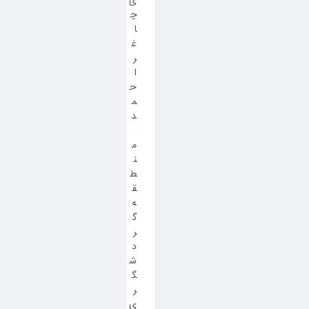
ی
چ
ا
غ
ر
ا
ح
م
د
م
ن
ط
ق
ه
گ
ر
د
ش
گ
ر
ی