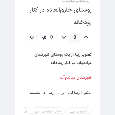
روستاهای میاندوآب
روستای خارق‌العاده در کنار
رودخانه
0
0
تصویر زیبا از یک روستای شهرستان
میاندوآب در کنار رودخانه
شهرستان میاندوآب
عکس ارسالی از : رضا دانشمند
آذربایجان غربی
استان آذربایجان غربی
پل