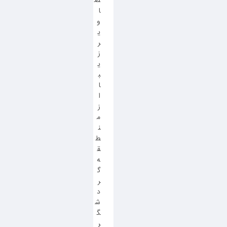
ص
ا
و
ی
ر
ز
ی
ب
ا
ا
ز
م
ن
ط
ق
ه
گ
ر
د
ش
گ
ر