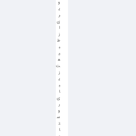
و
ی
ر
ی
ا
ز
ط
ب
ی
ع
ت
ز
ی
ب
ا
ی
ر
و
س
ت
ا