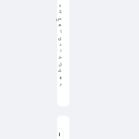
ع
ک
س
ه
ا
ی
د
ا
خ
ل
ش
ه
ر
ا