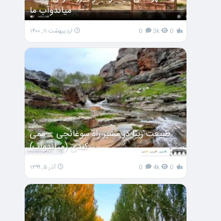
میاندوآب ما
0
3k
0
اردیبهشت ۱۱, ۱۴۰۰
طبیعت زیبا در مسیر راه سوغانچی – ممی
کندی (میاندوآب)
0
4k
0
آذر ۵, ۱۳۹۹