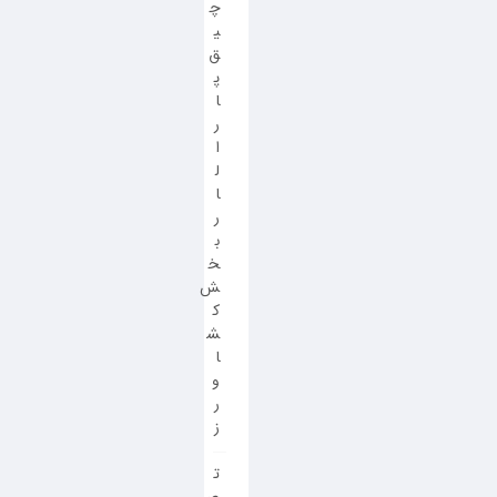
چ
ی
ق
پ
ا
ر
ا
ل
ا
ر
ب
خ
ش
ک
ش
ا
و
ر
ز
ت