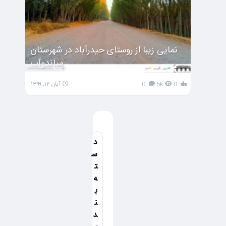
نمایی زیبا از روستای حیدرآباد در شهرستان
میاندوآب
0
5k
0
آبان ۱۲, ۱۳۹۹
د
س
ت
ه
ب
ن
د